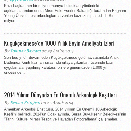
Kazı başkanının bir milyon mumya buldukları yönündeki
açıklamalarından sonra Mısır Eski Eserler Bakanlığı tarafından Brigham
Young Üniversitesi arkeologlarına verilen kazı izni iptal edildi. Bir
milyon...
Küçükçekmece’de 1000 Yıllık Beyin Ameliyatı İzleri
By
Tolunay Bayram
on 23 Aralık 2014
Son beş yıldır devam eden Küçükçekmece gölü havzasındaki Antik
Bathonea Kenti kazıları sırasında ortaya çıkarılan, üzerinde bazı
uygulamalar yapılmış kafatası, bizlere günümüzden 1.000 yıl
öncesinde...
2014 Yılının Dünyadan En Önemli Arkeolojik Keşifleri
By
Erman Ertuğrul
on 22 Aralık 2014
Amerikan Arkeoloji Enstitüsü, 2014 yılının En Önemli 10 Arkeolojik
Keşfi’ni belirledi. 2014’ün Ocak ayında, Bursa Büyükşehir Belediyesi’nin
“Tarihi Kültürel Mirası Tespit ve Havadan Fotoğraflama” çalışmaları...