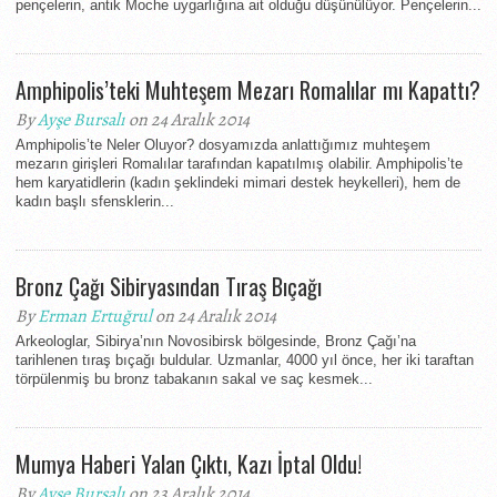
pençelerin, antik Moche uygarlığına ait olduğu düşünülüyor. Pençelerin...
Amphipolis’teki Muhteşem Mezarı Romalılar mı Kapattı?
By
Ayşe Bursalı
on 24 Aralık 2014
Amphipolis’te Neler Oluyor? dosyamızda anlattığımız muhteşem
mezarın girişleri Romalılar tarafından kapatılmış olabilir. Amphipolis’te
hem karyatidlerin (kadın şeklindeki mimari destek heykelleri), hem de
kadın başlı sfensklerin...
Bronz Çağı Sibiryasından Tıraş Bıçağı
By
Erman Ertuğrul
on 24 Aralık 2014
Arkeologlar, Sibirya’nın Novosibirsk bölgesinde, Bronz Çağı’na
tarihlenen tıraş bıçağı buldular. Uzmanlar, 4000 yıl önce, her iki taraftan
törpülenmiş bu bronz tabakanın sakal ve saç kesmek...
Mumya Haberi Yalan Çıktı, Kazı İptal Oldu!
By
Ayşe Bursalı
on 23 Aralık 2014