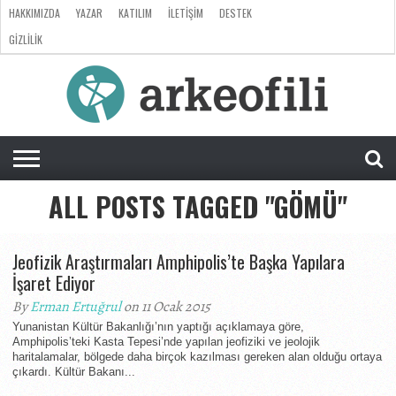
HAKKIMIZDA
YAZAR
KATILIM
İLETIŞIM
DESTEK
GIZLILIK
ARKEOLOJI
ANTROPOLOJI
PALEONTOLOJI
EVRIM
ÖZEL
LISTE
SORU
RÖPORTAJ
DOSYA
&
CEVAP
ALL POSTS TAGGED "GÖMÜ"
Jeofizik Araştırmaları Amphipolis’te Başka Yapılara
İşaret Ediyor
By
Erman Ertuğrul
on 11 Ocak 2015
Yunanistan Kültür Bakanlığı’nın yaptığı açıklamaya göre,
Amphipolis’teki Kasta Tepesi’nde yapılan jeofiziki ve jeolojik
haritalamalar, bölgede daha birçok kazılması gereken alan olduğu ortaya
çıkardı. Kültür Bakanı...