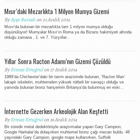
Mısır’daki Mezarlıkta 1 Milyon Mumya Gizemi
By
Ayşe Bursalı
on 21 Aralık 2014
Mısır’da bulunan bir mezarlıkta tam 1 milyon mumya olduğu
düşünülüyor! Mumyalar Mısır’ın Roma ya da Bizans hakimiyeti altında
olduğu zamana , 1. ve 7. Yüzyıllar...
Yıllar Sonra Racton Adamı’nın Gizemi Çözüldü
By
Erman Ertuğrul
on 17 Aralık 2014
1989’da Chichester’daki bir tarım arazisinde bulunan, ‘Racton Man’
lakaplı iskeletin, muhtemelen yüksek rütbeli bir savaşçı olduğu ve
yanında bulunan bronz hançerinin Britanya’da bulunmuş en eski...
İnternette Gezerken Arkeolojik Alan Keşfetti
By
Erman Ertuğrul
on 16 Aralık 2014
Bir süredir metal dedektörüyle araştırmalar yapan Gary Campion,
Google Haritalar’da dolaşırken muhtemel bronz çağı mezarı buldu. 48
yaşındaki Gary Campion, google maps kullanırken, Suffolk