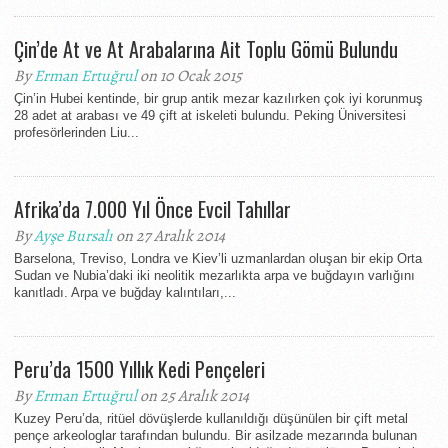
Çin’de At ve At Arabalarına Ait Toplu Gömü Bulundu
By
Erman Ertuğrul
on 10 Ocak 2015
Çin’in Hubei kentinde, bir grup antik mezar kazılırken çok iyi korunmuş
28 adet at arabası ve 49 çift at iskeleti bulundu. Peking Üniversitesi
profesörlerinden Liu...
Afrika’da 7.000 Yıl Önce Evcil Tahıllar
By
Ayşe Bursalı
on 27 Aralık 2014
Barselona, Treviso, Londra ve Kiev’li uzmanlardan oluşan bir ekip Orta
Sudan ve Nubia’daki iki neolitik mezarlıkta arpa ve buğdayın varlığını
kanıtladı. Arpa ve buğday kalıntıları,...
Peru’da 1500 Yıllık Kedi Pençeleri
By
Erman Ertuğrul
on 25 Aralık 2014
Kuzey Peru’da, ritüel dövüşlerde kullanıldığı düşünülen bir çift metal
pençe arkeologlar tarafından bulundu. Bir asilzade mezarında bulunan