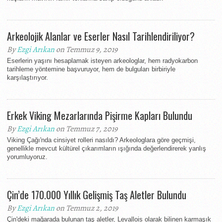
Arkeolojik Alanlar ve Eserler Nasıl Tarihlendiriliyor?
By
Ezgi Arıkan
on Temmuz 9, 2019
Eserlerin yaşını hesaplamak isteyen arkeologlar, hem radyokarbon
tarihleme yöntemine başvuruyor, hem de bulguları birbiriyle
karşılaştırıyor.
Erkek Viking Mezarlarında Pişirme Kapları Bulundu
By
Ezgi Arıkan
on Temmuz 7, 2019
Viking Çağı'nda cinsiyet rolleri nasıldı? Arkeologlara göre geçmişi,
genellikle mevcut kültürel çıkarımların ışığında değerlendirerek yanlış
yorumluyoruz.
Çin’de 170.000 Yıllık Gelişmiş Taş Aletler Bulundu
By
Ezgi Arıkan
on Temmuz 2, 2019
Çin'deki mağarada bulunan taş aletler, Levallois olarak bilinen karmaşık