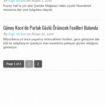
By
Ezgi Arıkan
on Mayıs 3, 2019
Kuzey Irak’ta yer alan Şanidar Mağarası’ndaki çiçekli Neandertal
mezarına dair yeni bulgulara ulaşıldı.
Güney Kore’de Parlak Gözlü Örümcek Fosilleri Bulundu
By
Ezgi Arıkan
on Nisan 25, 2019
Milyonlarca yıl önce yaşamış örümceklerin fosilleri, gece görüşüne dair
kilit bir adaptasyon işaretçisi olan karanlıkta parlayan gözleri olduğunu
gösteriyor.
Page 1 of 2
1
2