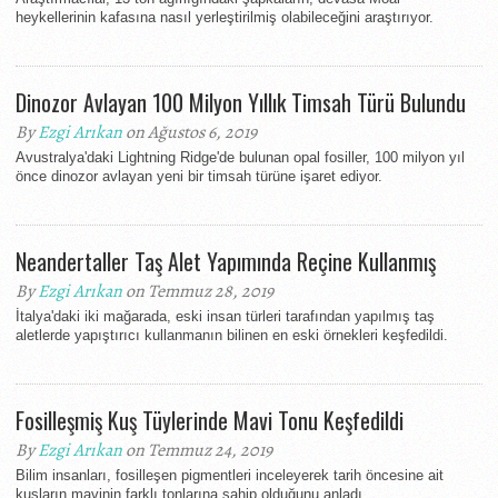
heykellerinin kafasına nasıl yerleştirilmiş olabileceğini araştırıyor.
Dinozor Avlayan 100 Milyon Yıllık Timsah Türü Bulundu
By
Ezgi Arıkan
on Ağustos 6, 2019
Avustralya'daki Lightning Ridge'de bulunan opal fosiller, 100 milyon yıl
önce dinozor avlayan yeni bir timsah türüne işaret ediyor.
Neandertaller Taş Alet Yapımında Reçine Kullanmış
By
Ezgi Arıkan
on Temmuz 28, 2019
İtalya'daki iki mağarada, eski insan türleri tarafından yapılmış taş
aletlerde yapıştırıcı kullanmanın bilinen en eski örnekleri keşfedildi.
Fosilleşmiş Kuş Tüylerinde Mavi Tonu Keşfedildi
By
Ezgi Arıkan
on Temmuz 24, 2019
Bilim insanları, fosilleşen pigmentleri inceleyerek tarih öncesine ait
kuşların mavinin farklı tonlarına sahip olduğunu anladı.