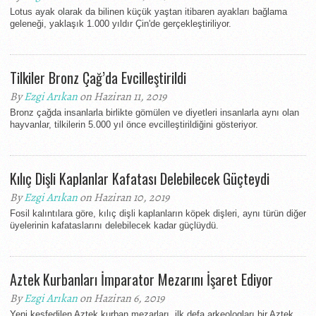
Lotus ayak olarak da bilinen küçük yaştan itibaren ayakları bağlama
geleneği, yaklaşık 1.000 yıldır Çin'de gerçekleştiriliyor.
Tilkiler Bronz Çağ’da Evcilleştirildi
By
Ezgi Arıkan
on Haziran 11, 2019
Bronz çağda insanlarla birlikte gömülen ve diyetleri insanlarla aynı olan
hayvanlar, tilkilerin 5.000 yıl önce evcilleştirildiğini gösteriyor.
Kılıç Dişli Kaplanlar Kafatası Delebilecek Güçteydi
By
Ezgi Arıkan
on Haziran 10, 2019
Fosil kalıntılara göre, kılıç dişli kaplanların köpek dişleri, aynı türün diğer
üyelerinin kafataslarını delebilecek kadar güçlüydü.
Aztek Kurbanları İmparator Mezarını İşaret Ediyor
By
Ezgi Arıkan
on Haziran 6, 2019
Yeni keşfedilen Aztek kurban mezarları, ilk defa arkeologları bir Aztek