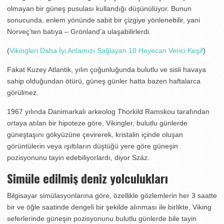
olmayan bir güneş pusulası kullandığı düşünülüyor. Bunun
sonucunda, enlem yönünde sabit bir çizgiye yönlenebilir, yani
Norveç’ten batıya – Grönland’a ulaşabilirlerdi.
(
Vikingleri Daha İyi Anlamızı Sağlayan 10 Heyecan Verici Keşif
)
Fakat Kuzey Atlantik, yılın çoğunluğunda bulutlu ve sisli havaya
sahip olduğundan ötürü, güneş günler hatta bazen haftalarca
görülmez.
1967 yılında Danimarkalı arkeolog Thorkild Ramskou tarafından
ortaya atılan bir hipoteze göre, Vikingler, bulutlu günlerde
güneştaşını gökyüzüne çevirerek, kristalin içinde oluşan
görüntülerin veya ışıltıların düştüğü yere göre güneşin
pozisyonunu tayin edebiliyorlardı, diyor Száz.
Simüle edilmiş deniz yolculukları
Bilgisayar simülasyonlarına göre, özellikle gözlemlerin her 3 saatte
bir ve öğle saatinde dengeli bir şekilde alınması ile birlikte, Viking
seferlerinde güneşin pozisyonunu bulutlu günlerde bile tayin