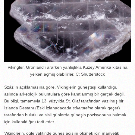
Vikingler, Grönland’ı ararken yanlışlıkla Kuzey Amerika kıtasına
yelken açmış olabilirler. C: Shutterstock
Száz’ın açıklamasına göre, Vikinglerin güneştaşı kullandığı,
aslında arkeolojik buluntulara göre kanıtlanmış bir gerçek değil.
Bu bilgi, tamamıyla 13. yüzyılda St. Olaf tarafından yazılmış bir
İzlanda Destanı (Eski İzlanadacada
sólarsteinn
olarak geçer)
tarafından bulutlu ve sisli günlerde güneşin pozisyonunu bulmak
için kullanıldığını tarif eder.
Vikinglerin, öğle vaktinde güneş açısını ölçmek için manyetik