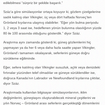
edilebilmesi “sürpriz bir şekilde başarılı.”
Száz’a göre simülasyonlar ortaya koyuyor ki, gözlem çizelgelerine
sadık kalmış olan Vikingler, üç veya dört haftada Norveç’ten
Grönland kıyılarına ulaşmış olabilirler. “Eğer yön bulma periyodu
1, 2 veya 3 saat ise, hedeflenen yönün bulunma olasılığının yüzde
80 ile 100 arasında olduğunu gösterdik.” diyor Száz.
Araştırma aynı zamanda gösterdi ki, güneş gözlemlerini hiç
yapmayan ya da her 6 veya daha fazla saatte yapan Vikingler,
Grönland’ı tamamen ıskalayarak, seferlerini güneye doğru
sürükleme eğiliminde.
Eğer, sefere katılmış olan Vikingler susuzluk, açlık veya denizdeki
fırtınalar yüzünden telef olmadılar ve güneye sürüklendiler ise,
doğruca Kanada’nın Labrador ve Newfoundland kıyılarına çıktılar,
diyor Száz.
Araştırmada kullanılan bilgisayar simülasyonlarının, iklim
değişimlerini, güneştaşını oluşturabilecek mineral çeşitlerini ve
yılın Norveç – Grönland arası seferlerin gerçekleştiği dönemlerini