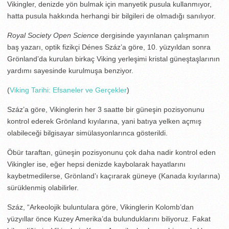
Vikingler, denizde yön bulmak için manyetik pusula kullanmıyor,
hatta pusula hakkında herhangi bir bilgileri de olmadığı sanılıyor.
Royal Society Open Science
dergisinde yayınlanan çalışmanın
baş yazarı, optik fizikçi Dénes Száz’a göre, 10. yüzyıldan sonra
Grönland’da kurulan birkaç Viking yerleşimi kristal güneştaşlarının
yardımı sayesinde kurulmuşa benziyor.
(
Viking Tarihi: Efsaneler ve Gerçekler
)
Száz’a göre, Vikinglerin her 3 saatte bir güneşin pozisyonunu
kontrol ederek Grönland kıyılarına, yani batıya yelken açmış
olabileceği bilgisayar simülasyonlarınca gösterildi.
Öbür taraftan, güneşin pozisyonunu çok daha nadir kontrol eden
Vikingler ise, eğer hepsi denizde kaybolarak hayatlarını
kaybetmedilerse, Grönland’ı kaçırarak güneye (Kanada kıyılarına)
sürüklenmiş olabilirler.
Száz, “Arkeolojik buluntulara göre, Vikinglerin Kolomb’dan
yüzyıllar önce Kuzey Amerika’da bulunduklarını biliyoruz. Fakat