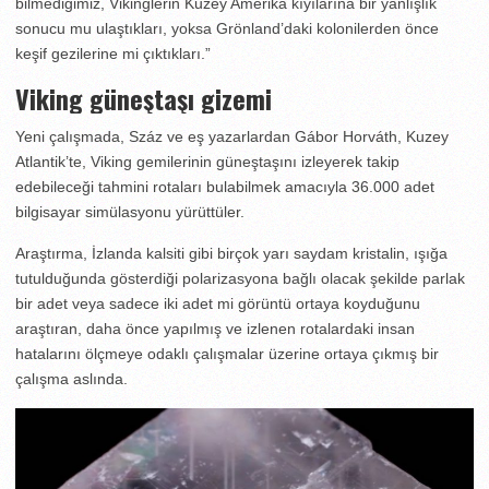
bilmediğimiz, Vikinglerin Kuzey Amerika kıyılarına bir yanlışlık
sonucu mu ulaştıkları, yoksa Grönland’daki kolonilerden önce
keşif gezilerine mi çıktıkları.”
Viking güneştaşı gizemi
Yeni çalışmada, Száz ve eş yazarlardan Gábor Horváth, Kuzey
Atlantik’te, Viking gemilerinin güneştaşını izleyerek takip
edebileceği tahmini rotaları bulabilmek amacıyla 36.000 adet
bilgisayar simülasyonu yürüttüler.
Araştırma, İzlanda kalsiti gibi birçok yarı saydam kristalin, ışığa
tutulduğunda gösterdiği polarizasyona bağlı olacak şekilde parlak
bir adet veya sadece iki adet mi görüntü ortaya koyduğunu
araştıran, daha önce yapılmış ve izlenen rotalardaki insan
hatalarını ölçmeye odaklı çalışmalar üzerine ortaya çıkmış bir
çalışma aslında.