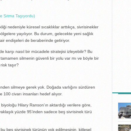
 de Sıtma Taşıyordu)
kliği nedeniyle küresel sıcaklıklar arttıkça, sivrisinekler
ölgelere yayılıyor. Bu durum, gelecekte yeni sağlık
dair endişeleri de beraberinde getiriyor.
de karşı nasıl bir mücadele stratejisi izleyebilir? Bu
n tamamen silmenin güvenli bir yolu var mı ve böyle bir
risk taşır?
üzünden silmeye gerek yok. Doğada varlığını sürdüren
 100 civarı insanları hedef alıyor.
TÜRKIY
 biyoloğu Hilary Ranson’ın aktardığı verilere göre,
 yaklaşık yüzde 95’inden sadece beş sivrisinek türü
 bu beş sivrisinek türünün yok edilmesinin, kitlesel