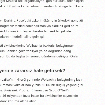
rget Malaria adlı organizasyon, gen sürücüsü teknolojisini
ak 2030 yılına kadar sıtmanın endemik olduğu bir ülkede
yıl Burkina Faso’daki askeri hükümetin ülkedeki genetiği
len bağımsız testleri sonlandırmasıyla ciddi bir geri adım
vil toplum kuruluşları tarafından sert bir şekilde
arının hedefi haline gelmişti.
ypti sivrisineklerine Wolbachia bakterisi bulaştırmayı
yonunu aniden çökertebiliyor ya da doğrudan dang
yor. Bu da başka bir soruyu gündeme getiriyor: Onları
yerine zararsız hale getirsek?
rezilya’nın Niterói şehrinde Wolbachia bulaştırılmış kısır
 humması vakalarında yüzde 89’luk bir düşüş yaşandığını
 Sivrisinek Programı) kurucusu Scott O’Neill’ın
e 16 milyondan fazla insan bu sivrisinekler sayesinde
an” koruma altına alındı.