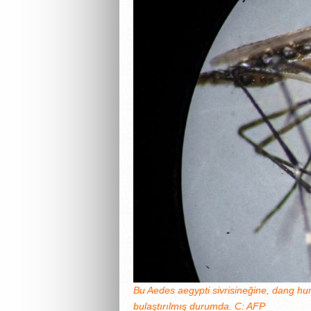
Bu Aedes aegypti sivrisineğine, dang hu
bulaştırılmış durumda. C: AFP