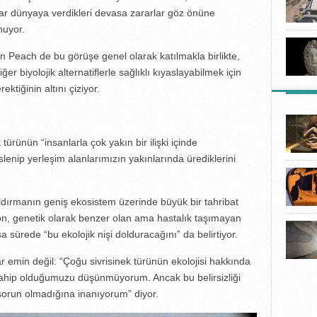
ar dünyaya verdikleri devasa zararlar göz önüne
nuyor.
 Peach de bu görüşe genel olarak katılmakla birlikte,
 biyolojik alternatiflerle sağlıklı kıyaslayabilmek için
ktiğinin altını çiziyor.
LISTEL
ürünün “insanlarla çok yakın bir ilişki içinde
slenip yerleşim alanlarımızın yakınlarında ürediklerini
ldırmanın geniş ekosistem üzerinde büyük bir tahribat
n, genetik olarak benzer olan ama hastalık taşımayan
a sürede “bu ekolojik nişi dolduracağını” da belirtiyor.
emin değil: “Çoğu sivrisinek türünün ekolojisi hakkında
 sahip olduğumuzu düşünmüyorum. Ancak bu belirsizliği
sorun olmadığına inanıyorum” diyor.