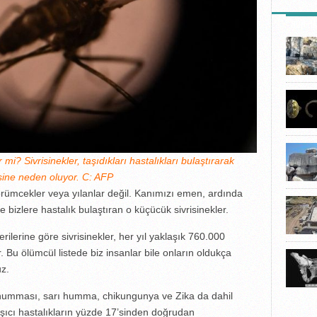
SON HA
 mi? Sivrisinekler, taşıdıkları hastalıkları bulaştırarak
sine neden oluyor. C: AFP
örümcekler veya yılanlar değil. Kanımızı emen, ardında
e bizlere hastalık bulaştıran o küçücük sivrisinekler.
ilerine göre sivrisinekler, her yıl yaklaşık 760.000
 Bu ölümcül listede biz insanlar bile onların oldukça
uz.
humması, sarı humma, chikungunya ve Zika da dahil
ıcı hastalıkların yüzde 17’sinden doğrudan