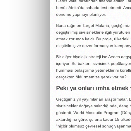
Gates Vakfı tarafından finanse edilen Ta
henüz Afrika’da sahada test etmedi. Anc
deneme yapmayı planlıyor.
Buna rağmen Target Malaria, geçtiğimiz 
değiştirilmiş sivrisineklerle ilgili yürütü
atmak zorunda kaldı. Bu proje, ülkedeki si
eleştirilmiş ve dezenformasyon kampanyal
Bir diğer biyolojik strateji ise Aedes aeg
içeriyor. Bu bakteri, sivrisinek popülas
humması bulaştırma yeteneklerini körelti
gerçekten öldürmemize gerek var mı?
Peki ya onları imha etmek 
Geçtiğimiz yıl yayımlanan araştırmalar, B
sivrisinekler doğaya salındığında, dang
gösterdi. World Mosquito Program (Dünya
aktardığına göre, şu ana kadar 15 ülked
“hiçbir olumsuz çevresel sonuç yaşanmad