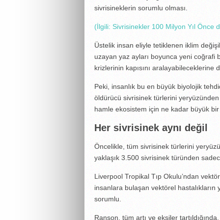
sivrisineklerin sorumlu olması.
(İlgili: Sivrisinekler 100 Milyon Yıl Önce
Üstelik insan eliyle tetiklenen iklim değişi
uzayan yaz ayları boyunca yeni coğrafi b
krizlerinin kapısını aralayabileceklerine 
Peki, insanlık bu en büyük biyolojik tehdi
öldürücü sivrisinek türlerini yeryüzünde
hamle ekosistem için ne kadar büyük bir 
Her sivrisinek aynı değil
Öncelikle, tüm sivrisinek türlerini yery
yaklaşık 3.500 sivrisinek türünden sadece
Liverpool Tropikal Tıp Okulu’ndan vektör
insanlara bulaşan vektörel hastalıkların
sorumlu.
Ranson, tüm artı ve eksiler tartıldığında,