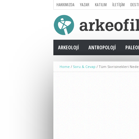
HAKKIMIZDA
YAZAR
KATILIM
İLETIŞIM
DEST
ARKEOLOJI
ANTROPOLOJI
PALEO
Home
/
Soru & Cevap
/
Tüm Sivrisinekleri Ned