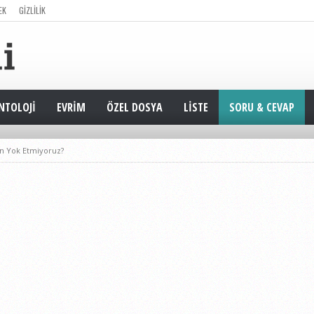
EK
GIZLILIK
NTOLOJI
EVRIM
ÖZEL DOSYA
LISTE
SORU & CEVAP
en Yok Etmiyoruz?