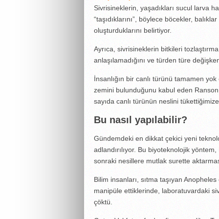
Sivrisineklerin, yaşadıkları sucul larva h
“taşıdıklarını”, böylece böcekler, balıklar
oluşturduklarını belirtiyor.
Ayrıca, sivrisineklerin bitkileri tozlaşt
anlaşılamadığını ve türden türe değişkenl
İnsanlığın bir canlı türünü tamamen yok 
zemini bulunduğunu kabul eden Ranson
sayıda canlı türünün neslini tükettiğimize
Bu nasıl yapılabilir?
Gündemdeki en dikkat çekici yeni teknolo
adlandırılıyor. Bu biyoteknolojik yöntem, h
sonraki nesillere mutlak surette aktarmas
Bilim insanları, sıtma taşıyan Anopheles g
manipüle ettiklerinde, laboratuvardaki s
çöktü.