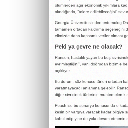
ölümlerden ağır ekonomik yıkımlara kad
alındığında, “tolere edilebileceğini” savu
Georgia Üniversitesi’nden entomolog Dan
tamamen ortadan kaldırma seçeneğini diğer
elimizde daha kapsamlı veriler olması gere
Peki ya çevre ne olacak?
Ranson, hastalık yayan bu beş sivrisinek t
evrimleştiğini”, yani doğrudan bizimle be
açıklıyor.
Bu durum, söz konusu türleri ortadan ka
yaratmayacağı anlamına gelebilir. Ranso
diğer sivrisinek türlerinin muhtemelen kıs
Peach ise bu senaryo konusunda o kadar 
kesin bir yargıya varacak kadar bilgiye
kabul edip yine de yola devam etmenin 