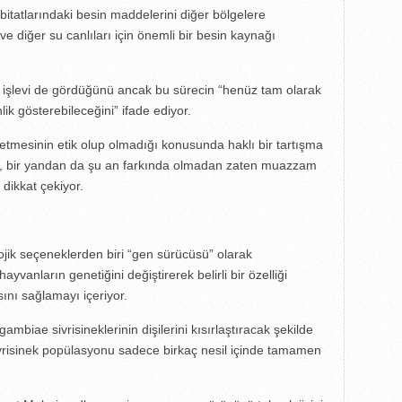
abitatlarındaki besin maddelerini diğer bölgelere
 ve diğer su canlıları için önemli bir besin kaynağı
ırma işlevi de gördüğünü ancak bu sürecin “henüz tam olarak
ik gösterebileceğini” ifade ediyor.
etmesinin etik olup olmadığı konusunda haklı bir tartışma
, bir yandan da şu an farkında olmadan zaten muazzam
 dikkat çekiyor.
jik seçeneklerden biri “gen sürücüsü” olarak
ayvanların genetiğini değiştirerek belirli bir özelliği
ını sağlamayı içeriyor.
ambiae sivrisineklerinin dişilerini kısırlaştıracak şekilde
ivrisinek popülasyonu sadece birkaç nesil içinde tamamen