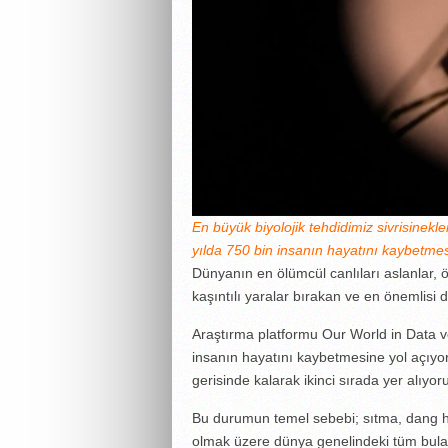
En büyük biyolojik tehdidimiz sivrisinekler
yılda 750 bin insanın hayatını kaybetme
Dünyanın en ölümcül canlıları aslanlar, 
kaşıntılı yaralar bırakan ve en önemlisi d
Araştırma platformu Our World in Data ver
insanın hayatını kaybetmesine yol açıyor.
gerisinde kalarak ikinci sırada yer alıyor
Bu durumun temel sebebi; sıtma, dang 
olmak üzere dünya genelindeki tüm bulaş