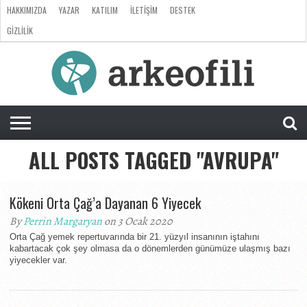
HAKKIMIZDA
YAZAR
KATILIM
İLETIŞIM
DESTEK
GIZLILIK
ARKEOLOJI
ANTROPOLOJI
PALEONTOLOJI
EVRIM
ÖZEL
LISTE
SORU
RÖPORTAJ
DOSYA
&
CEVAP
ALL POSTS TAGGED "AVRUPA"
Kökeni Orta Çağ’a Dayanan 6 Yiyecek
By
Perrin Margaryan
on 3 Ocak 2020
Orta Çağ yemek repertuvarında bir 21. yüzyıl insanının iştahını
kabartacak çok şey olmasa da o dönemlerden günümüze ulaşmış bazı
yiyecekler var.