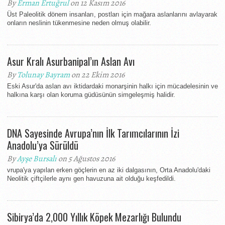
By
Erman Ertuğrul
on 12 Kasım 2016
Üst Paleolitik dönem insanları, postları için mağara aslanlarını avlayarak
onların neslinin tükenmesine neden olmuş olabilir.
Asur Kralı Asurbanipal’ın Aslan Avı
By
Tolunay Bayram
on 22 Ekim 2016
Eski Asur'da aslan avı iktidardaki monarşinin halkı için mücadelesinin ve
halkına karşı olan koruma güdüsünün simgeleşmiş halidir.
DNA Sayesinde Avrupa’nın İlk Tarımcılarının İzi
Anadolu’ya Sürüldü
By
Ayşe Bursalı
on 5 Ağustos 2016
vrupa'ya yapılan erken göçlerin en az iki dalgasının, Orta Anadolu'daki
Neolitik çiftçilerle aynı gen havuzuna ait olduğu keşfedildi.
Sibirya’da 2,000 Yıllık Köpek Mezarlığı Bulundu