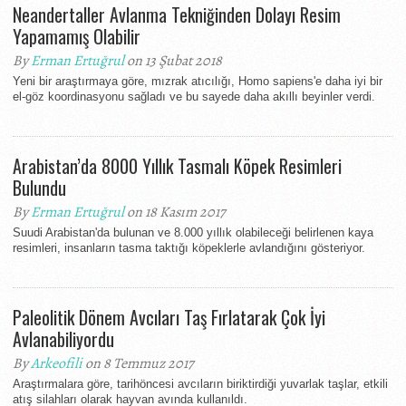
Neandertaller Avlanma Tekniğinden Dolayı Resim
Yapamamış Olabilir
By
Erman Ertuğrul
on 13 Şubat 2018
Yeni bir araştırmaya göre, mızrak atıcılığı, Homo sapiens'e daha iyi bir
el-göz koordinasyonu sağladı ve bu sayede daha akıllı beyinler verdi.
Arabistan’da 8000 Yıllık Tasmalı Köpek Resimleri
Bulundu
By
Erman Ertuğrul
on 18 Kasım 2017
Suudi Arabistan'da bulunan ve 8.000 yıllık olabileceği belirlenen kaya
resimleri, insanların tasma taktığı köpeklerle avlandığını gösteriyor.
Paleolitik Dönem Avcıları Taş Fırlatarak Çok İyi
Avlanabiliyordu
By
Arkeofili
on 8 Temmuz 2017
Araştırmalara göre, tarihöncesi avcıların biriktirdiği yuvarlak taşlar, etkili
atış silahları olarak hayvan avında kullanıldı.