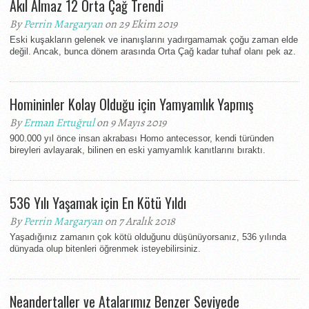
Akıl Almaz 12 Orta Çağ Trendi
By
Perrin Margaryan
on 29 Ekim 2019
Eski kuşakların gelenek ve inanışlarını yadırgamamak çoğu zaman elde
değil. Ancak, bunca dönem arasında Orta Çağ kadar tuhaf olanı pek az.
Homininler Kolay Olduğu için Yamyamlık Yapmış
By
Erman Ertuğrul
on 9 Mayıs 2019
900.000 yıl önce insan akrabası Homo antecessor, kendi türünden
bireyleri avlayarak, bilinen en eski yamyamlık kanıtlarını bıraktı.
536 Yılı Yaşamak için En Kötü Yıldı
By
Perrin Margaryan
on 7 Aralık 2018
Yaşadığınız zamanın çok kötü olduğunu düşünüyorsanız, 536 yılında
dünyada olup bitenleri öğrenmek isteyebilirsiniz.
Neandertaller ve Atalarımız Benzer Seviyede