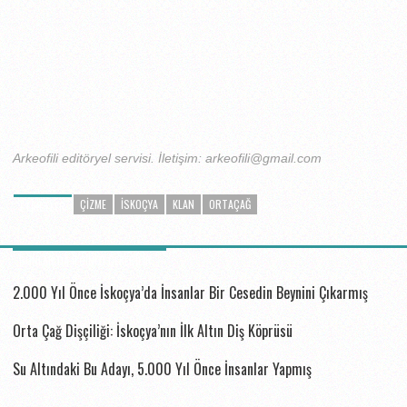
Arkeofili editöryel servisi. İletişim: arkeofili@gmail.com
ÇIZME
İSKOÇYA
KLAN
ORTAÇAĞ
ETIKETLER
BUNLAR DA ILGINIZI ÇEKEBILIR...
2.000 Yıl Önce İskoçya’da İnsanlar Bir Cesedin Beynini Çıkarmış
Orta Çağ Dişçiliği: İskoçya’nın İlk Altın Diş Köprüsü
Su Altındaki Bu Adayı, 5.000 Yıl Önce İnsanlar Yapmış