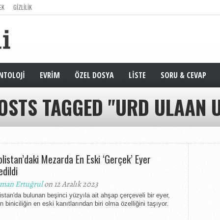
EK
GIZLILIK
NTOLOJI
EVRIM
ÖZEL DOSYA
LISTE
SORU & CEVAP
OSTS TAGGED "URD ULAAN 
listan’daki Mezarda En Eski ‘Gerçek’ Eyer
dildi
man Ertuğrul
on 12 Aralık 2023
stan'da bulunan beşinci yüzyıla ait ahşap çerçeveli bir eyer,
 biniciliğin en eski kanıtlarından biri olma özelliğini taşıyor.