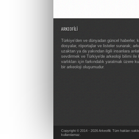
ARKEOFILI
Türkiye’den ve dünyadan güncel haberler, 
dosyalar, röportajlar ve listeler sunarak; arke
uzaktan ya da yakından ilgili insanlara anl
sevdirmek ve Türkiye'de arkeoloji bilimi ile 
varlıkları için farkındalık yaratmak üzere k
bir arkeoloji oluşumudur.
Copyright © 2014 - 2026 Arkeofili. Tüm hakları saklı
kullanılamaz.