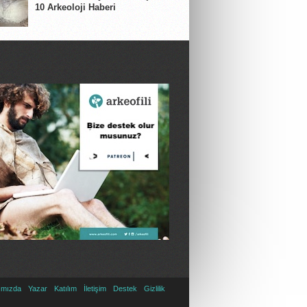
10 Arkeoloji Haberi
ımızda
Yazar
Katılım
İletişim
Destek
Gizlilik