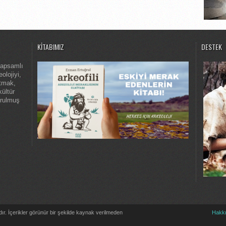
KITABIMIZ
DESTEK
kapsamlı
olojiyi,
atmak,
kültür
urulmuş
dır. İçerikler görünür bir şekilde kaynak verilmeden
Hakk