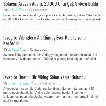
Solucan Arayan Adam, 20.000 Orta Çağ Sikkesi Buldu
By
Arkeofili
on 12 Ekim 2025
İsveç’te solucan aramak için toprağı kazan bir adam, Erken Orta Çağ’a
ait 20.000’e kadar gümüş sikkeden oluşan bir koleksiyon ortaya çıkardı.
İsveç’te Vikinglere Ait Gümüş Eser Koleksiyonu
Keşfedildi
By
Arkeofili
on 3 Kasım 2022
İsveç'in Täby şehrindeki bir Viking yerleşiminde, boyun halkaları, kol
halkaları ve sikkeler içeren 1.000 yıllık gümüş koleksiyon keşfedildi.
İsveç’te Önemli Bir Viking Şölen Yapısı Bulundu
By
Erman Ertuğrul
on 1 Ocak 2015
Arkeologlar, İsveç’teki Vadstena kentinin yakınlarında, yaklaşık 50
metre uzunluğunda bir Viking şölen salonu buldu. Stockholm
Üniversitesi’nden arkeologlar, yapının tam haritasını çıkartabilmek için
özel bir radarlama...