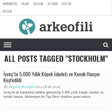
HAKKIMIZDA
YAZAR
KATILIM
İLETIŞIM
DESTEK
GIZLILIK
ARKEOLOJI
ANTROPOLOJI
PALEONTOLOJI
EVRIM
ÖZEL
LISTE
SORU
RÖPORTAJ
DOSYA
&
CEVAP
ALL POSTS TAGGED "STOCKHOLM"
İsveç’te 5.000 Yıllık Köpek İskeleti ve Kemik Hançer
Keşfedildi
By
Begüm Bozoğlu
on 4 Ocak 2026
İsveç'te bir bataklıkta birlikte gömülmüş 5.000 yıllık köpek iskeleti ve
kemik hançer, bilinmeyen bir Taş Devri ritüeline işaret ediyor.