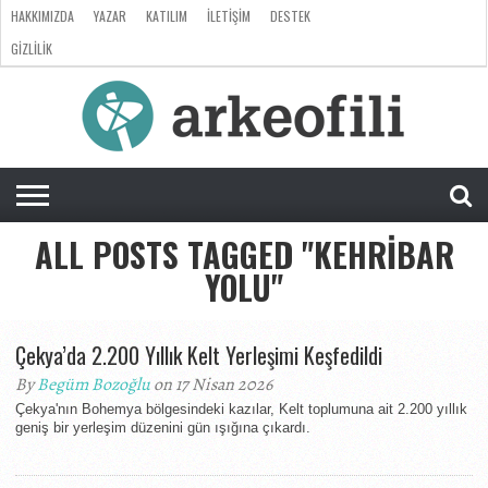
HAKKIMIZDA
YAZAR
KATILIM
İLETIŞIM
DESTEK
GIZLILIK
ARKEOLOJI
ANTROPOLOJI
PALEONTOLOJI
EVRIM
ÖZEL
LISTE
SORU
RÖPORTAJ
DOSYA
&
CEVAP
ALL POSTS TAGGED "KEHRIBAR
YOLU"
Çekya’da 2.200 Yıllık Kelt Yerleşimi Keşfedildi
By
Begüm Bozoğlu
on 17 Nisan 2026
Çekya'nın Bohemya bölgesindeki kazılar, Kelt toplumuna ait 2.200 yıllık
geniş bir yerleşim düzenini gün ışığına çıkardı.