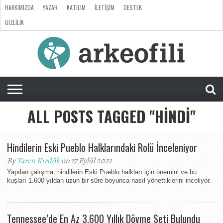
HAKKIMIZDA
YAZAR
KATILIM
İLETIŞIM
DESTEK
GIZLILIK
ARKEOLOJI
ANTROPOLOJI
PALEONTOLOJI
EVRIM
ÖZEL
LISTE
SORU
RÖPORTAJ
DOSYA
&
CEVAP
ALL POSTS TAGGED "HINDI"
Hindilerin Eski Pueblo Halklarındaki Rolü İnceleniyor
By
Yaren Kırdök
on 17 Eylül 2021
Yapılan çalışma, hindilerin Eski Pueblo halkları için önemini ve bu
kuşları 1.600 yıldan uzun bir süre boyunca nasıl yönettiklerini inceliyor.
Tennessee’de En Az 3.600 Yıllık Dövme Seti Bulundu