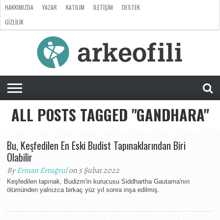
HAKKIMIZDA
YAZAR
KATILIM
İLETIŞIM
DESTEK
GIZLILIK
ARKEOLOJI
ANTROPOLOJI
PALEONTOLOJI
EVRIM
ÖZEL
LISTE
SORU
RÖPORTAJ
DOSYA
&
CEVAP
ALL POSTS TAGGED "GANDHARA"
Bu, Keşfedilen En Eski Budist Tapınaklarından Biri
Olabilir
By
Erman Ertuğrul
on 5 Şubat 2022
Keşfedilen tapınak, Budizm'in kurucusu Siddhartha Gautama'nın
ölümünden yalnızca birkaç yüz yıl sonra inşa edilmiş.