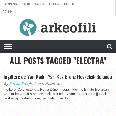
HAKKIMIZDA
YAZAR
KATILIM
İLETIŞIM
DESTEK
GIZLILIK
ARKEOLOJI
ANTROPOLOJI
PALEONTOLOJI
EVRIM
ÖZEL
LISTE
SORU
RÖPORTAJ
DOSYA
&
CEVAP
ALL POSTS TAGGED "ELECTRA"
İngiltere’de Yarı Kadın Yarı Kuş Bronz Heykelcik Bulundu
By
Erman Ertuğrul
on 11 Nisan 2015
İngiltere, Colchester’da, Roma Dönemi seramikleri ile birlikte bronzdan
yarı kadın yarı kuş bir heykelcik bulundu. 4 santimetre uzunluğundaki
heykelciğin kafası insan, geri kalanı ise dik...