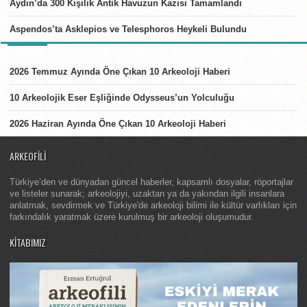
Aydın’da 300 Kişilik Antik Havuzun Kazısı Tamamlandı
Aspendos’ta Asklepios ve Telesphoros Heykeli Bulundu
LISTELER
2026 Temmuz Ayında Öne Çıkan 10 Arkeoloji Haberi
10 Arkeolojik Eser Eşliğinde Odysseus’un Yolculuğu
2026 Haziran Ayında Öne Çıkan 10 Arkeoloji Haberi
ARKEOFILI
Türkiye’den ve dünyadan güncel haberler, kapsamlı dosyalar, röportajlar
ve listeler sunarak; arkeolojiyi, uzaktan ya da yakından ilgili insanlara
anlatmak, sevdirmek ve Türkiye'de arkeoloji bilimi ile kültür varlıkları için
farkındalık yaratmak üzere kurulmuş bir arkeoloji oluşumudur.
KITABIMIZ