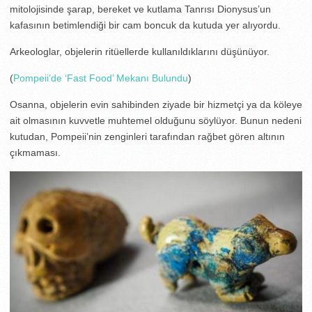
mitolojisinde şarap, bereket ve kutlama Tanrısı Dionysus’un
kafasının betimlendiği bir cam boncuk da kutuda yer alıyordu.
Arkeologlar, objelerin ritüellerde kullanıldıklarını düşünüyor.
(
Pompeii’de ‘Fast Food’ Mekanı Bulundu
)
Osanna, objelerin evin sahibinden ziyade bir hizmetçi ya da köleye
ait olmasının kuvvetle muhtemel olduğunu söylüyor. Bunun nedeni
kutudan, Pompeii’nin zenginleri tarafından rağbet gören altının
çıkmaması.