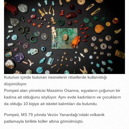
Kutunun içinde bulunan nesnelerin ritüellerde kullanıldığı
düşünülüyor.
Pompeii alan yöneticisi Massimo Osanna, eşyaların çoğunun bir
kadına ait olduğunu söylüyor. Aynı evde kadınların ve çocukların
da olduğu 10 kişiye ait iskelet kalıntıları da bulundu.
Pompeii, MS 79 yılında Vezüv Yanardağı’ndaki volkanik
patlamayla birlikte küller altına gömülmüştü.