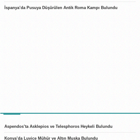
İspanya’da Pusuya Düşürülen Antik Roma Kampı Bulundu
TÜRKIYE
Aspendos’ta Asklepios ve Telesphoros Heykeli Bulundu
Konya’da Luvice Mühür ve Altın Muska Bulundu