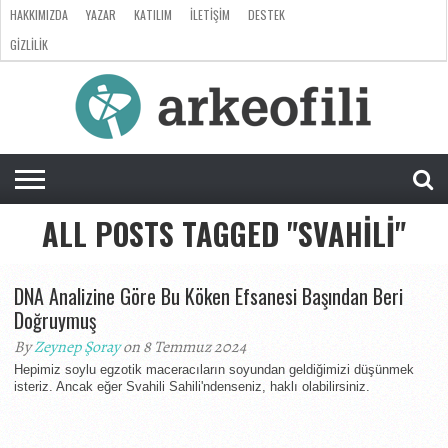
HAKKIMIZDA
YAZAR
KATILIM
İLETIŞIM
DESTEK
GIZLILIK
ARKEOLOJI
ANTROPOLOJI
PALEONTOLOJI
EVRIM
ÖZEL
LISTE
SORU
RÖPORTAJ
DOSYA
&
CEVAP
ALL POSTS TAGGED "SVAHILI"
DNA Analizine Göre Bu Köken Efsanesi Başından Beri
Doğruymuş
By
Zeynep Şoray
on 8 Temmuz 2024
Hepimiz soylu egzotik maceracıların soyundan geldiğimizi düşünmek
isteriz. Ancak eğer Svahili Sahili'ndenseniz, haklı olabilirsiniz.