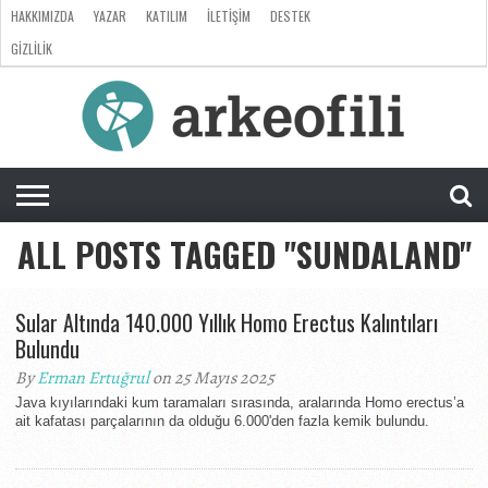
HAKKIMIZDA
YAZAR
KATILIM
İLETIŞIM
DESTEK
GIZLILIK
ARKEOLOJI
ANTROPOLOJI
PALEONTOLOJI
EVRIM
ÖZEL
LISTE
SORU
RÖPORTAJ
DOSYA
&
CEVAP
ALL POSTS TAGGED "SUNDALAND"
Sular Altında 140.000 Yıllık Homo Erectus Kalıntıları
Bulundu
By
Erman Ertuğrul
on 25 Mayıs 2025
Java kıyılarındaki kum taramaları sırasında, aralarında Homo erectus’a
ait kafatası parçalarının da olduğu 6.000'den fazla kemik bulundu.