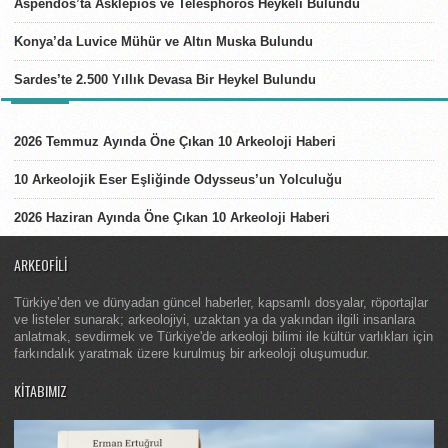
Aspendos’ta Asklepios ve Telesphoros Heykeli Bulundu
Konya’da Luvice Mühür ve Altın Muska Bulundu
Sardes’te 2.500 Yıllık Devasa Bir Heykel Bulundu
LISTELER
2026 Temmuz Ayında Öne Çıkan 10 Arkeoloji Haberi
10 Arkeolojik Eser Eşliğinde Odysseus’un Yolculuğu
2026 Haziran Ayında Öne Çıkan 10 Arkeoloji Haberi
ARKEOFILI
Türkiye’den ve dünyadan güncel haberler, kapsamlı dosyalar, röportajlar
ve listeler sunarak; arkeolojiyi, uzaktan ya da yakından ilgili insanlara
anlatmak, sevdirmek ve Türkiye'de arkeoloji bilimi ile kültür varlıkları için
farkındalık yaratmak üzere kurulmuş bir arkeoloji oluşumudur.
KITABIMIZ