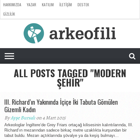
HAKKIMIZDA
YAZAR
KATILIM
İLETIŞIM
DESTEK
GIZLILIK
ARKEOLOJI
ANTROPOLOJI
PALEONTOLOJI
EVRIM
ÖZEL
LISTE
SORU
RÖPORTAJ
DOSYA
&
CEVAP
ALL POSTS TAGGED "MODERN
ŞEHIR"
III. Richard’ın Yakınında İçiçe İki Tabuta Gömülen
Gizemli Kadın
By
Ayşe Bursalı
on 4 Mart 2015
Arkeologlar İngiltere’de Grey Friars ortaçağ kilisesinin kalıntılarında, III.
Richard’ın mezarından sadece birkaç metre uzaklıkta kurşundan bir
tabut buldu. Mezarı açtıklarında şövalye ya da keşiş bulmayı...