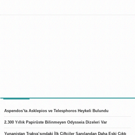
SON HABERLER
Aspendos’ta Asklepios ve Telesphoros Heykeli Bulundu
2.300 Yıllık Papirüste Bilinmeyen Odysseia Dizeleri Var
Yunanistan Trakya’sındaki İlk Çiftçiler Sanılandan Daha Eski Çıktı