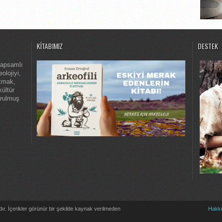
KITABIMIZ
DESTEK
kapsamlı
olojiyi,
atmak,
kültür
urulmuş
dır. İçerikler görünür bir şekilde kaynak verilmeden
Hakk