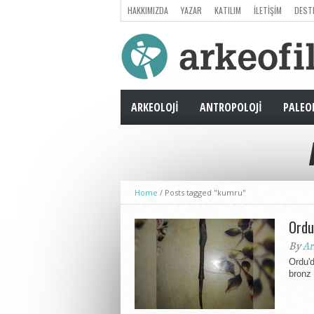
HAKKIMIZDA
YAZAR
KATILIM
İLETIŞIM
DEST
ARKEOLOJI
ANTROPOLOJI
PALEO
Home
/
Posts tagged "kumru"
Ordu
By
Ar
Ordu'd
bronz 