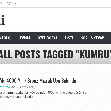
EK
GIZLILIK
NTOLOJI
EVRIM
ÖZEL DOSYA
LISTE
SORU & CEVAP
ALL POSTS TAGGED "KUMRU
’da 4000 Yıllık Bronz Mızrak Ucu Bulundu
keofili
on 18 Ocak 2017
a onarım yapılan bir köy evinde, 4000 yıllık olduğu düşünülen
bir mızrak ucu bulundu.