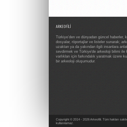
ARKEOFILI
Türkiye’den ve dünyadan güncel haberler, 
dosyalar, röportajlar ve listeler sunarak; arke
uzaktan ya da yakından ilgili insanlara anl
sevdirmek ve Türkiye'de arkeoloji bilimi ile 
varlıkları için farkındalık yaratmak üzere k
bir arkeoloji oluşumudur.
Copyright © 2014 - 2026 Arkeofili. Tüm hakları saklı
kullanılamaz.