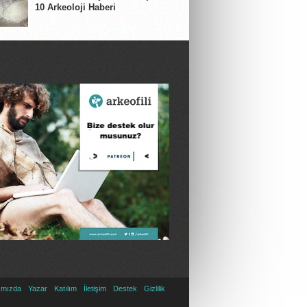
10 Arkeoloji Haberi
ımızda
Yazar
Katılım
İletişim
Destek
Gizlilik