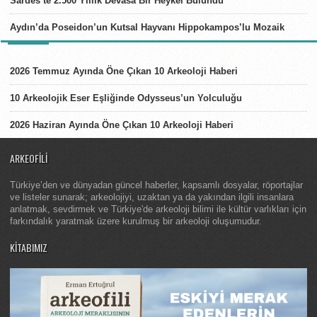
Sardes’te 2.500 Yıllık Devasa Bir Heykel Bulundu
Aydın’da Poseidon’un Kutsal Hayvanı Hippokampos’lu Mozaik
LISTELER
2026 Temmuz Ayında Öne Çıkan 10 Arkeoloji Haberi
10 Arkeolojik Eser Eşliğinde Odysseus’un Yolculuğu
2026 Haziran Ayında Öne Çıkan 10 Arkeoloji Haberi
ARKEOFILI
Türkiye’den ve dünyadan güncel haberler, kapsamlı dosyalar, röportajlar
ve listeler sunarak; arkeolojiyi, uzaktan ya da yakından ilgili insanlara
anlatmak, sevdirmek ve Türkiye'de arkeoloji bilimi ile kültür varlıkları için
farkındalık yaratmak üzere kurulmuş bir arkeoloji oluşumudur.
KITABIMIZ