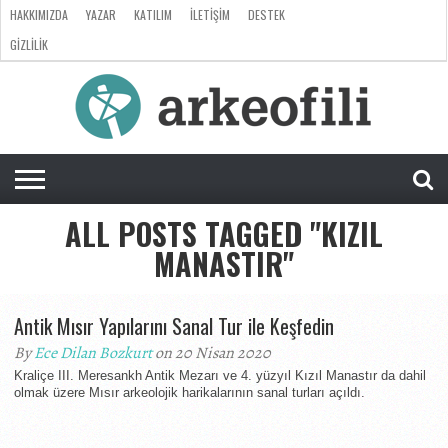
HAKKIMIZDA
YAZAR
KATILIM
İLETIŞIM
DESTEK
GIZLILIK
ARKEOLOJI
ANTROPOLOJI
PALEONTOLOJI
EVRIM
ÖZEL
LISTE
SORU
RÖPORTAJ
DOSYA
&
CEVAP
ALL POSTS TAGGED "KIZIL
MANASTIR"
Antik Mısır Yapılarını Sanal Tur ile Keşfedin
By
Ece Dilan Bozkurt
on 20 Nisan 2020
Kraliçe III. Meresankh Antik Mezarı ve 4. yüzyıl Kızıl Manastır da dahil
olmak üzere Mısır arkeolojik harikalarının sanal turları açıldı.