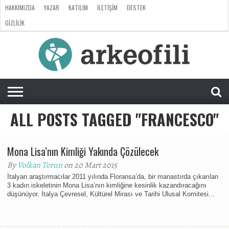
HAKKIMIZDA
YAZAR
KATILIM
İLETIŞIM
DESTEK
GIZLILIK
ARKEOLOJI
ANTROPOLOJI
PALEONTOLOJI
EVRIM
ÖZEL
LISTE
SORU
RÖPORTAJ
DOSYA
&
CEVAP
ALL POSTS TAGGED "FRANCESCO"
Mona Lisa’nın Kimliği Yakında Çözülecek
By
Volkan Torun
on 20 Mart 2015
İtalyan araştırmacılar 2011 yılında Floransa’da, bir manastırda çıkarılan
3 kadın iskeletinin Mona Lisa’nın kimliğine kesinlik kazandıracağını
düşünüyor. İtalya Çevresel, Kültürel Mirası ve Tarihi Ulusal Komitesi...