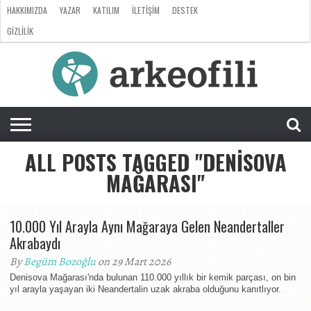
HAKKIMIZDA
YAZAR
KATILIM
İLETIŞIM
DESTEK
GIZLILIK
ARKEOLOJI
ANTROPOLOJI
PALEONTOLOJI
EVRIM
ÖZEL
LISTE
SORU
RÖPORTAJ
DOSYA
&
CEVAP
ALL POSTS TAGGED "DENISOVA
MAĞARASI"
10.000 Yıl Arayla Aynı Mağaraya Gelen Neandertaller
Akrabaydı
By
Begüm Bozoğlu
on 29 Mart 2026
Denisova Mağarası'nda bulunan 110.000 yıllık bir kemik parçası, on bin
yıl arayla yaşayan iki Neandertalin uzak akraba olduğunu kanıtlıyor.