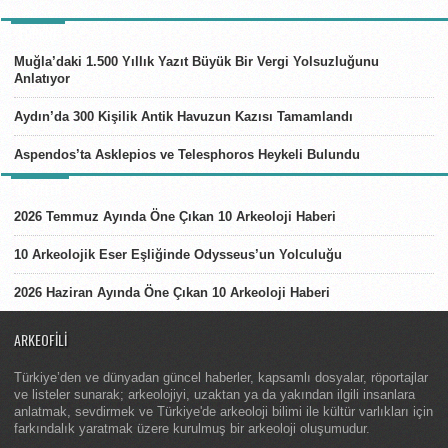
TÜRKIYE
Muğla’daki 1.500 Yıllık Yazıt Büyük Bir Vergi Yolsuzluğunu
Anlatıyor
Aydın’da 300 Kişilik Antik Havuzun Kazısı Tamamlandı
Aspendos’ta Asklepios ve Telesphoros Heykeli Bulundu
LISTELER
2026 Temmuz Ayında Öne Çıkan 10 Arkeoloji Haberi
10 Arkeolojik Eser Eşliğinde Odysseus’un Yolculuğu
2026 Haziran Ayında Öne Çıkan 10 Arkeoloji Haberi
ARKEOFILI
Türkiye’den ve dünyadan güncel haberler, kapsamlı dosyalar, röportajlar
ve listeler sunarak; arkeolojiyi, uzaktan ya da yakından ilgili insanlara
anlatmak, sevdirmek ve Türkiye'de arkeoloji bilimi ile kültür varlıkları için
farkındalık yaratmak üzere kurulmuş bir arkeoloji oluşumudur.