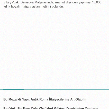
Sibirya'daki Denisova Mağarası'nda, mamut dişinden yapılmış 45.000
yıllık boyalı mağara aslanı figürini bulundu.
SON HABERLER
Bu Mozaikli Yapı, Antik Roma İtfaiyecilerine Ait Olabilir
Ege’deki Bu Tunç Çağı Yüzükleri Göktaşı Demirinden Yapılmış