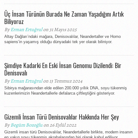
Üç İnsan Türünün Burada Ne Zaman Yaşadığını Artık
Biliyoruz
By
Erman Ertuğrul
on 31 Mayıs 2025
Altay Dağları’ndaki mağara, Denisovalılar, Neandertaller ve Homo
sapiens’in yaşamış olduğu dünyadaki tek yer olarak biliniyor.
Şimdiye Kadarki En Eski İnsan Genomu Dizilendi: Bir
Denisovalı
By
Erman Ertuğrul
on 13 Temmuz 2024
Sibirya mağarasından elde edilen 200.000 yıllık DNA, soyu tükenmiş
kuzenlerimizin Neandertallerle defalarca çiftleştiğini gösteriyor.
Gizemli İnsan Türü Denisovalılar Hakkında Her Şey
By
Begüm Bozoğlu
on 26 Eylül 2022
Gizemli insan türü Denisovalılar, Neandertallerle birlikte, modern insanın
en yakın soyu tükenmiş akrabalarından biri olarak kabul ediliyor.