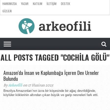
HAKKIMIZDA
YAZAR
KATILIM
İLETIŞIM
DESTEK
GIZLILIK
ARKEOLOJI
ANTROPOLOJI
PALEONTOLOJI
EVRIM
ÖZEL
LISTE
SORU
RÖPORTAJ
DOSYA
&
CEVAP
ALL POSTS TAGGED "COCHILA GÖLÜ"
Amazon’da İnsan ve Kaplumbağa İçeren Dev Urneler
Bulundu
By
Arkeofili
on 17 Haziran 2025
Brezilya Amazonları’nın ücra bir köşesinde bir ağaç devrildiğinde,
köylüler köklerinin altından çıkan büyük ve garip nesneleri fark etti.