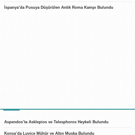
İspanya’da Pusuya Düşürülen Antik Roma Kampı Bulundu
TÜRKIYE
Aspendos’ta Asklepios ve Telesphoros Heykeli Bulundu
Konya’da Luvice Mühür ve Altın Muska Bulundu