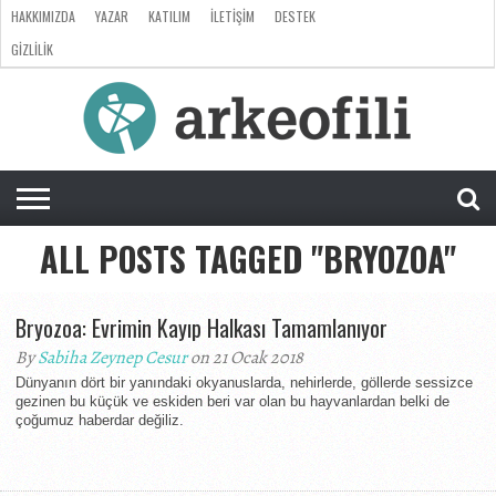
HAKKIMIZDA
YAZAR
KATILIM
İLETIŞIM
DESTEK
GIZLILIK
ARKEOLOJI
ANTROPOLOJI
PALEONTOLOJI
EVRIM
ÖZEL
LISTE
SORU
RÖPORTAJ
DOSYA
&
CEVAP
ALL POSTS TAGGED "BRYOZOA"
Bryozoa: Evrimin Kayıp Halkası Tamamlanıyor
By
Sabiha Zeynep Cesur
on 21 Ocak 2018
Dünyanın dört bir yanındaki okyanuslarda, nehirlerde, göllerde sessizce
gezinen bu küçük ve eskiden beri var olan bu hayvanlardan belki de
çoğumuz haberdar değiliz.