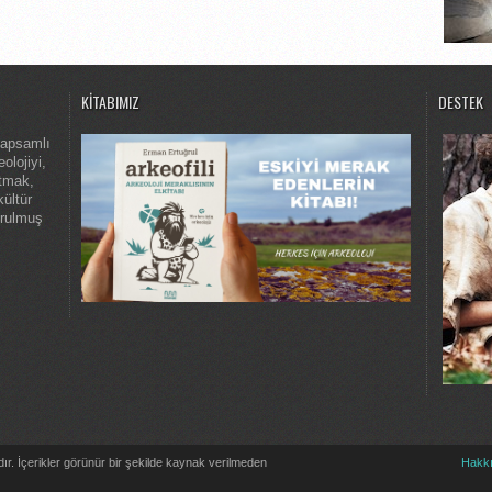
KITABIMIZ
DESTEK
kapsamlı
olojiyi,
atmak,
kültür
urulmuş
dır. İçerikler görünür bir şekilde kaynak verilmeden
Hakk