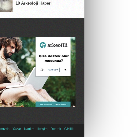
10 Arkeoloji Haberi
ımızda
Yazar
Katılım
İletişim
Destek
Gizlilik