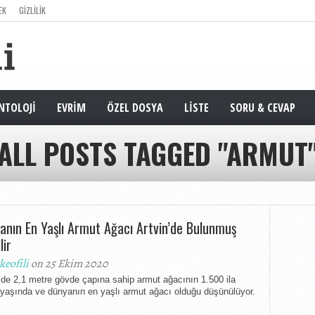
EK
GIZLILIK
NTOLOJI
EVRIM
ÖZEL DOSYA
LISTE
SORU & CEVAP
ALL POSTS TAGGED "ARMUT
anın En Yaşlı Armut Ağacı Artvin’de Bulunmuş
lir
keofili
on 25 Ekim 2020
’de 2,1 metre gövde çapına sahip armut ağacının 1.500 ila
 yaşında ve dünyanın en yaşlı armut ağacı olduğu düşünülüyor.