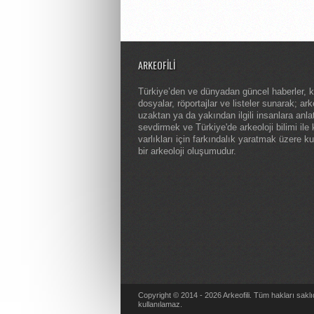
ARKEOFILI
Türkiye’den ve dünyadan güncel haberler, 
dosyalar, röportajlar ve listeler sunarak; arke
uzaktan ya da yakından ilgili insanlara anl
sevdirmek ve Türkiye'de arkeoloji bilimi ile 
varlıkları için farkındalık yaratmak üzere k
bir arkeoloji oluşumudur.
Copyright © 2014 - 2026 Arkeofili. Tüm hakları saklı
kullanılamaz.