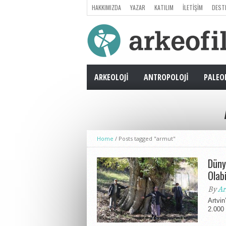
HAKKIMIZDA
YAZAR
KATILIM
İLETIŞIM
DEST
ARKEOLOJI
ANTROPOLOJI
PALEO
Home
/
Posts tagged "armut"
Düny
Olabi
By
Ar
Artvin
2.000