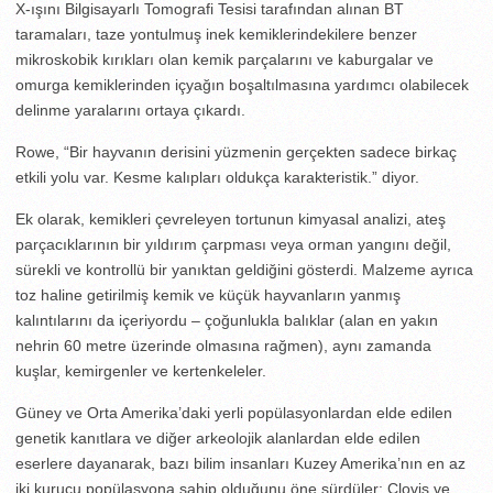
X-ışını Bilgisayarlı Tomografi Tesisi tarafından alınan BT
taramaları, taze yontulmuş inek kemiklerindekilere benzer
mikroskobik kırıkları olan kemik parçalarını ve kaburgalar ve
omurga kemiklerinden içyağın boşaltılmasına yardımcı olabilecek
delinme yaralarını ortaya çıkardı.
Rowe, “Bir hayvanın derisini yüzmenin gerçekten sadece birkaç
etkili yolu var. Kesme kalıpları oldukça karakteristik.” diyor.
Ek olarak, kemikleri çevreleyen tortunun kimyasal analizi, ateş
parçacıklarının bir yıldırım çarpması veya orman yangını değil,
sürekli ve kontrollü bir yanıktan geldiğini gösterdi. Malzeme ayrıca
toz haline getirilmiş kemik ve küçük hayvanların yanmış
kalıntılarını da içeriyordu – çoğunlukla balıklar (alan en yakın
nehrin 60 metre üzerinde olmasına rağmen), aynı zamanda
kuşlar, kemirgenler ve kertenkeleler.
Güney ve Orta Amerika’daki yerli popülasyonlardan elde edilen
genetik kanıtlara ve diğer arkeolojik alanlardan elde edilen
eserlere dayanarak, bazı bilim insanları Kuzey Amerika’nın en az
iki kurucu popülasyona sahip olduğunu öne sürdüler: Clovis ve