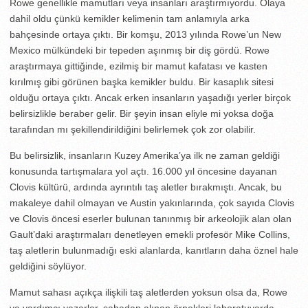
Rowe genellikle mamutları veya insanları araştırmıyordu. Olaya
dahil oldu çünkü kemikler kelimenin tam anlamıyla arka
bahçesinde ortaya çıktı. Bir komşu, 2013 yılında Rowe’un New
Mexico mülkündeki bir tepeden aşınmış bir diş gördü. Rowe
araştırmaya gittiğinde, ezilmiş bir mamut kafatası ve kasten
kırılmış gibi görünen başka kemikler buldu. Bir kasaplık sitesi
olduğu ortaya çıktı. Ancak erken insanların yaşadığı yerler birçok
belirsizlikle beraber gelir. Bir şeyin insan eliyle mi yoksa doğa
tarafından mı şekillendirildiğini belirlemek çok zor olabilir.
Bu belirsizlik, insanların Kuzey Amerika’ya ilk ne zaman geldiği
konusunda tartışmalara yol açtı. 16.000 yıl öncesine dayanan
Clovis kültürü, ardında ayrıntılı taş aletler bırakmıştı. Ancak, bu
makaleye dahil olmayan ve Austin yakınlarında, çok sayıda Clovis
ve Clovis öncesi eserler bulunan tanınmış bir arkeolojik alan olan
Gault’daki araştırmaları denetleyen emekli profesör Mike Collins,
taş aletlerin bulunmadığı eski alanlarda, kanıtların daha öznel hale
geldiğini söylüyor.
Mamut sahası açıkça ilişkili taş aletlerden yoksun olsa da, Rowe