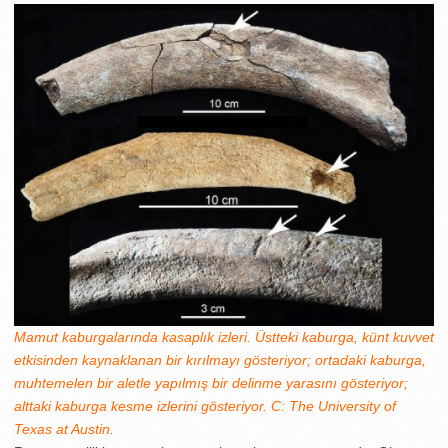
Mamut kaburgalarında kasaplık izleri. Üstteki kaburga, künt kuvvet
etkisinden kaynaklanan bir kırılmayı gösteriyor; ortadaki kaburga,
muhtemelen bir aletle yapılmış bir delinme yarasını gösteriyor;
alttaki kaburga kesme izlerini gösteriyor. C: The University of
Texas at Austin.