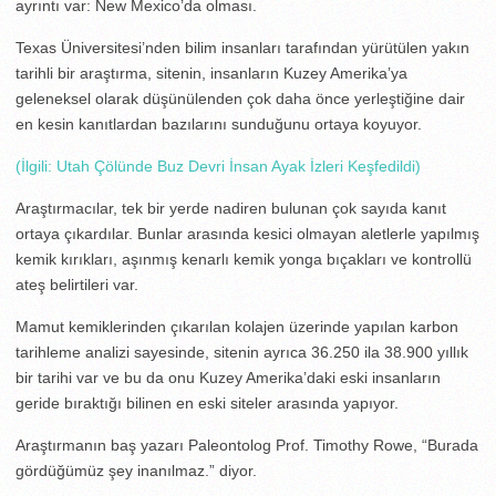
ayrıntı var: New Mexico’da olması.
Texas Üniversitesi’nden bilim insanları tarafından yürütülen yakın
tarihli bir araştırma, sitenin, insanların Kuzey Amerika’ya
geleneksel olarak düşünülenden çok daha önce yerleştiğine dair
en kesin kanıtlardan bazılarını sunduğunu ortaya koyuyor.
(İlgili: Utah Çölünde Buz Devri İnsan Ayak İzleri Keşfedildi)
Araştırmacılar, tek bir yerde nadiren bulunan çok sayıda kanıt
ortaya çıkardılar. Bunlar arasında kesici olmayan aletlerle yapılmış
kemik kırıkları, aşınmış kenarlı kemik yonga bıçakları ve kontrollü
ateş belirtileri var.
Mamut kemiklerinden çıkarılan kolajen üzerinde yapılan karbon
tarihleme analizi sayesinde, sitenin ayrıca 36.250 ila 38.900 yıllık
bir tarihi var ve bu da onu Kuzey Amerika’daki eski insanların
geride bıraktığı bilinen en eski siteler arasında yapıyor.
Araştırmanın baş yazarı Paleontolog Prof. Timothy Rowe, “Burada
gördüğümüz şey inanılmaz.” diyor.