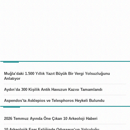
TÜRKIYE
Muğla’daki 1.500 Yıllık Yazıt Büyük Bir Vergi Yolsuzluğunu
Anlatıyor
Aydın’da 300 Kişilik Antik Havuzun Kazısı Tamamlandı
Aspendos’ta Asklepios ve Telesphoros Heykeli Bulundu
LISTELER
2026 Temmuz Ayında Öne Çıkan 10 Arkeoloji Haberi
10 Arkeolojik Eser Eşliğinde Odysseus’un Yolculuğu