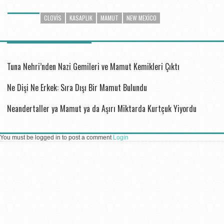
CLOVIS
KASAPLIK
MAMUT
NEW MEXICO
ETIKETLER
BUNLAR DA ILGINIZI ÇEKEBILIR...
Tuna Nehri’nden Nazi Gemileri ve Mamut Kemikleri Çıktı
Ne Dişi Ne Erkek: Sıra Dışı Bir Mamut Bulundu
Neandertaller ya Mamut ya da Aşırı Miktarda Kurtçuk Yiyordu
You must be logged in to post a comment
Login