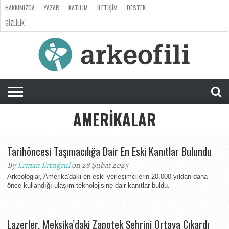
HAKKIMIZDA
YAZAR
KATILIM
İLETIŞIM
DESTEK
GIZLILIK
ARKEOLOJI
ANTROPOLOJI
PALEONTOLOJI
EVRIM
ÖZEL
LISTE
SORU
RÖPORTAJ
DOSYA
&
CEVAP
AMERIKALAR
Tarihöncesi Taşımacılığa Dair En Eski Kanıtlar Bulundu
By
Erman Ertuğrul
on 28 Şubat 2025
Arkeologlar, Amerika'daki en eski yerleşimcilerin 20.000 yıldan daha
önce kullandığı ulaşım teknolojisine dair kanıtlar buldu.
Lazerler, Meksika’daki Zapotek Şehrini Ortaya Çıkardı