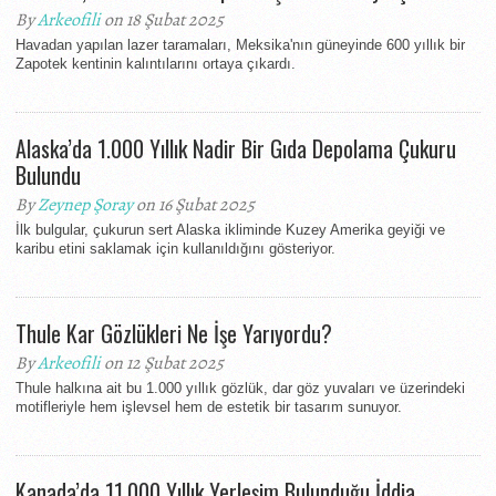
By
Arkeofili
on 18 Şubat 2025
Havadan yapılan lazer taramaları, Meksika'nın güneyinde 600 yıllık bir
Zapotek kentinin kalıntılarını ortaya çıkardı.
Alaska’da 1.000 Yıllık Nadir Bir Gıda Depolama Çukuru
Bulundu
By
Zeynep Şoray
on 16 Şubat 2025
İlk bulgular, çukurun sert Alaska ikliminde Kuzey Amerika geyiği ve
karibu etini saklamak için kullanıldığını gösteriyor.
Thule Kar Gözlükleri Ne İşe Yarıyordu?
By
Arkeofili
on 12 Şubat 2025
Thule halkına ait bu 1.000 yıllık gözlük, dar göz yuvaları ve üzerindeki
motifleriyle hem işlevsel hem de estetik bir tasarım sunuyor.
Kanada’da 11.000 Yıllık Yerleşim Bulunduğu İddia