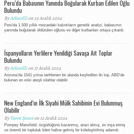
Peru’da Babasının Yanında Boğularak Kurban Edilen Oğlu
Bulundu
By
Arkeofili
on 25 Aralık 2024
Peru'da 1.500 yıllık mezardaki kalıntıların genetik analizi, babasının
yanında boğularak öldürülen oğlunu ve diğer kurbanları ortaya çıkardı.
İspanyolların Yerlilere Yenildiği Savaşa Ait Toplar
Bulundu
By
Arkeofili
on 17 Aralık 2024
Arizona’da 1541 yılına tarihlenen bir alanda keşfedilen iki top, ABD’de
bulunan en eski ateşli silahlar olabilir.
New England’ın İlk Siyahi Mülk Sahibinin Evi Bulunmuş
Olabilir
By
Yaren Şener
on 12 Aralık 2024
Pompey Mansfield, özgürlüğünü kazanmış, arazi almış, ev inşa etmiş
ve önemli bir topluluk lideri haline gelmiş bir köleleştirilmiş adamdı.