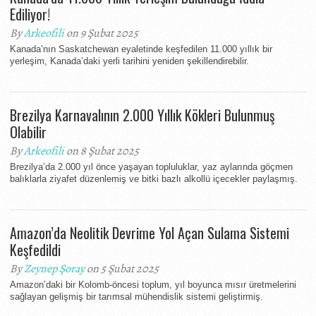
Ediliyor!
By
Arkeofili
on 9 Şubat 2025
Kanada’nın Saskatchewan eyaletinde keşfedilen 11.000 yıllık bir
yerleşim, Kanada’daki yerli tarihini yeniden şekillendirebilir.
Brezilya Karnavalının 2.000 Yıllık Kökleri Bulunmuş
Olabilir
By
Arkeofili
on 8 Şubat 2025
Brezilya’da 2.000 yıl önce yaşayan topluluklar, yaz aylarında göçmen
balıklarla ziyafet düzenlemiş ve bitki bazlı alkollü içecekler paylaşmış.
Amazon’da Neolitik Devrime Yol Açan Sulama Sistemi
Keşfedildi
By
Zeynep Şoray
on 5 Şubat 2025
Amazon’daki bir Kolomb-öncesi toplum, yıl boyunca mısır üretmelerini
sağlayan gelişmiş bir tarımsal mühendislik sistemi geliştirmiş.