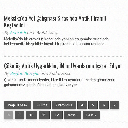
Meksika’da Yol Çalışması Sırasında Antik Piramit
Keşfedildi
By
Arkeofili
on 11 Aralık 2024
Meksika’da bir otoyolun kenarında yapılan çalışmalar sırasında
beklenmedik bir şekilde büyük bir piramit kalıntısına rastlandı.
Çökmüş Antik Uygarlıklar, İklim Uyarılarına İşaret Ediyor
By
Begüm Bozoğlu
on 9 Aralık 2024
Çökmüş antik medeniyetler, bize iklim uyarılarını neden görmezden
gelmememiz gerektiğine dair ipuçları veriyor.
Page 8 of 47
« First
‹ Previous
4
5
6
7
8
9
10
11
12
Next ›
Last »