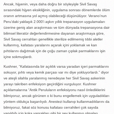
Ancak, hijyenin, veya daha doğru bir söyleyişle Sivil Savaş
sırasındaki hijyen eksikliğinin, uygulama sonrası dönemlerde ölüm
oranın artmasına yol açmış olabileceği düşünülüyor. Verano’nun
Peru’daki yaklaşık 2.000’i aşkın yıllık trepanasyon uygulamaları
üzerine geniş alan araştırması ve tüm dünyada trepanasyona dair
bilimsel literatür değerlendirmesine dayanan araştırmaya göre,
Sivil Savaş cerrahları genellikle sterilize edilmemiş tıbbi aletler
kullanmış, kafatası yaralarını açarak içini yoklamak ve kan
pıhtılarını dağıtmak için de çoğu zaman çıplak parmaklarını işin
içine sokmuşlardı.
Kushner, “Kafatasında bir açıklık varsa yaradan içeri parmaklarını
sokuyor, pıhtı veya kemik parçası var mı diye yokluyorlardı.” diyor
ve ateşli silahla yaralanmış neredeyse her Sivil Savaş askerinin
yarayı takriben enfeksiyon geçirdiğini vurguluyor. Kushner
açıklamalarına “Antik Peruluların enfeksiyonu nasıl önlediklerini
bilmiyoruz, ancak görünen o ki bunu engellemek için uyguladıkları
yöntem oldukça başarılıydı. Anestezi kullanıp kullanmadıklarını da
bilmiyoruz, fakat söz konusu kafatası cerrahileri çok sayıda
yapıldığı için koka yaprakları gibi bir şey kullanmış olmaları