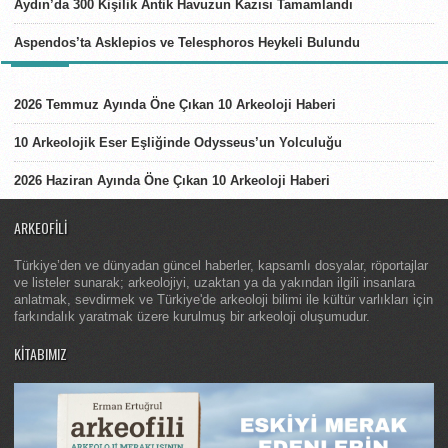
Aydın’da 300 Kişilik Antik Havuzun Kazısı Tamamlandı
Aspendos’ta Asklepios ve Telesphoros Heykeli Bulundu
LISTELER
2026 Temmuz Ayında Öne Çıkan 10 Arkeoloji Haberi
10 Arkeolojik Eser Eşliğinde Odysseus’un Yolculuğu
2026 Haziran Ayında Öne Çıkan 10 Arkeoloji Haberi
ARKEOFILI
Türkiye’den ve dünyadan güncel haberler, kapsamlı dosyalar, röportajlar
ve listeler sunarak; arkeolojiyi, uzaktan ya da yakından ilgili insanlara
anlatmak, sevdirmek ve Türkiye'de arkeoloji bilimi ile kültür varlıkları için
farkındalık yaratmak üzere kurulmuş bir arkeoloji oluşumudur.
KITABIMIZ