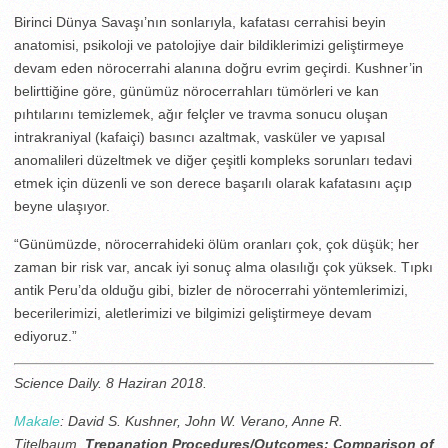
Birinci Dünya Savaşı’nın sonlarıyla, kafatası cerrahisi beyin
anatomisi, psikoloji ve patolojiye dair bildiklerimizi geliştirmeye
devam eden nörocerrahi alanına doğru evrim geçirdi. Kushner’in
belirttiğine göre, günümüz nörocerrahları tümörleri ve kan
pıhtılarını temizlemek, ağır felçler ve travma sonucu oluşan
intrakraniyal (kafaiçi) basıncı azaltmak, vasküler ve yapısal
anomalileri düzeltmek ve diğer çeşitli kompleks sorunları tedavi
etmek için düzenli ve son derece başarılı olarak kafatasını açıp
beyne ulaşıyor.
“Günümüzde, nörocerrahideki ölüm oranları çok, çok düşük; her
zaman bir risk var, ancak iyi sonuç alma olasılığı çok yüksek. Tıpkı
antik Peru’da olduğu gibi, bizler de nörocerrahi yöntemlerimizi,
becerilerimizi, aletlerimizi ve bilgimizi geliştirmeye devam
ediyoruz.”
Science Daily. 8 Haziran 2018.
Makale
: David S. Kushner, John W. Verano, Anne R.
Titelbaum.
Trepanation Procedures/Outcomes: Comparison of