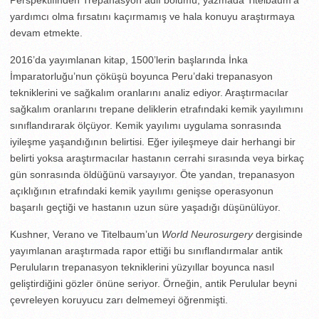
Perspektifinden Trepanasyon adlı bölümü, yazmada Titelbaum’a
yardımcı olma fırsatını kaçırmamış ve hala konuyu araştırmaya
devam etmekte.
2016’da yayımlanan kitap, 1500’lerin başlarında İnka
İmparatorluğu’nun çöküşü boyunca Peru’daki trepanasyon
tekniklerini ve sağkalım oranlarını analiz ediyor. Araştırmacılar
sağkalım oranlarını trepane deliklerin etrafındaki kemik yayılımını
sınıflandırarak ölçüyor. Kemik yayılımı uygulama sonrasında
iyileşme yaşandığının belirtisi. Eğer iyileşmeye dair herhangi bir
belirti yoksa araştırmacılar hastanın cerrahi sırasında veya birkaç
gün sonrasında öldüğünü varsayıyor. Öte yandan, trepanasyon
açıklığının etrafındaki kemik yayılımı genişse operasyonun
başarılı geçtiği ve hastanın uzun süre yaşadığı düşünülüyor.
Kushner, Verano ve Titelbaum’un
World Neurosurgery
dergisinde
yayımlanan araştırmada rapor ettiği bu sınıflandırmalar antik
Peruluların trepanasyon tekniklerini yüzyıllar boyunca nasıl
geliştirdiğini gözler önüne seriyor. Örneğin, antik Perulular beyni
çevreleyen koruyucu zarı delmemeyi öğrenmişti.