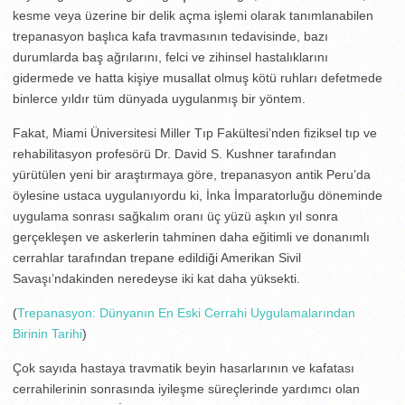
kesme veya üzerine bir delik açma işlemi olarak tanımlanabilen
trepanasyon başlıca kafa travmasının tedavisinde, bazı
durumlarda baş ağrılarını, felci ve zihinsel hastalıklarını
gidermede ve hatta kişiye musallat olmuş kötü ruhları defetmede
binlerce yıldır tüm dünyada uygulanmış bir yöntem.
Fakat, Miami Üniversitesi Miller Tıp Fakültesi’nden fiziksel tıp ve
rehabilitasyon profesörü Dr. David S. Kushner tarafından
yürütülen yeni bir araştırmaya göre, trepanasyon antik Peru’da
öylesine ustaca uygulanıyordu ki, İnka İmparatorluğu döneminde
uygulama sonrası sağkalım oranı üç yüzü aşkın yıl sonra
gerçekleşen ve askerlerin tahminen daha eğitimli ve donanımlı
cerrahlar tarafından trepane edildiği Amerikan Sivil
Savaşı’ndakinden neredeyse iki kat daha yüksekti.
(
Trepanasyon: Dünyanın En Eski Cerrahi Uygulamalarından
Birinin Tarihi
)
Çok sayıda hastaya travmatik beyin hasarlarının ve kafatası
cerrahilerinin sonrasında iyileşme süreçlerinde yardımcı olan