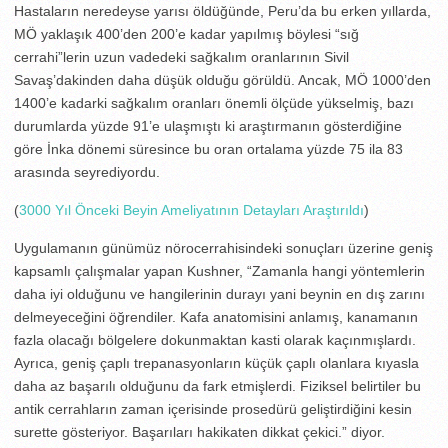
Hastaların neredeyse yarısı öldüğünde, Peru’da bu erken yıllarda,
MÖ yaklaşık 400’den 200’e kadar yapılmış böylesi “sığ
cerrahi”lerin uzun vadedeki sağkalım oranlarının Sivil
Savaş’dakinden daha düşük olduğu görüldü. Ancak, MÖ 1000’den
1400’e kadarki sağkalım oranları önemli ölçüde yükselmiş, bazı
durumlarda yüzde 91’e ulaşmıştı ki araştırmanın gösterdiğine
göre İnka dönemi süresince bu oran ortalama yüzde 75 ila 83
arasında seyrediyordu.
(
3000 Yıl Önceki Beyin Ameliyatının Detayları Araştırıldı
)
Uygulamanın günümüz nörocerrahisindeki sonuçları üzerine geniş
kapsamlı çalışmalar yapan Kushner, “Zamanla hangi yöntemlerin
daha iyi olduğunu ve hangilerinin durayı yani beynin en dış zarını
delmeyeceğini öğrendiler. Kafa anatomisini anlamış, kanamanın
fazla olacağı bölgelere dokunmaktan kasti olarak kaçınmışlardı.
Ayrıca, geniş çaplı trepanasyonların küçük çaplı olanlara kıyasla
daha az başarılı olduğunu da fark etmişlerdi. Fiziksel belirtiler bu
antik cerrahların zaman içerisinde prosedürü geliştirdiğini kesin
surette gösteriyor. Başarıları hakikaten dikkat çekici.” diyor.