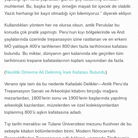
muhtemel. Bu, başka bir şey, örneğin mayalı bir içecek de olabilir.
Yazılı herhangi bir kayıt olmadığı için bilemiyoruz.” diyerek ekliyor.
Kullandıkları yöntem her ne olursa olsun, antik Perulular bu
konuda çok pratik yapmıştı. Peru’nun kıyı bölgelerinde ve And
yaylalarında üzerinde trepanasyon izine rastlanan ve en erkeni
MÖ yaklaşık 400’e tarihlenen 800’den fazla tarihöncesi kafatası
bulundu. Bu miktar, dünyanın geri kalanında ele geçirilen tüm
tarihöncesi trepane kafataslarının toplam sayısından da fazla.
(
Neolitik Döneme Ait Delinmiş İnek Kafatası Bulundu
)
Verano işte tam da bu nedenle Kafadaki Delikler—Antik Peru’da
Trepanasyon Sanatı ve Arkeolojisi kitabını birçoğu mağara
mezarlardan, 1800’lerin sonu ve 1900’lerin başlarında yapılmış
arkeolojik kazılardan, müzelerden ve özel koleksiyonlardan
toplanmış 800’ü aşkın kafatasına adadı.
Tıp tarihi meraklısı ve Tulane Üniversitesi mezunu Kushner de bu
sebeple kitabın bölümlerinden birini, Modern Nörocerrahi