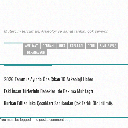
Mütercim tercüman. Arkeoloji ve sanat tarihini çok seviyor.
AMELIYAT
CERRAHI
INKA
KAFATASI
PERU
SIVIL SAVAŞ
ETIKETLER
TREPANASYON
BUNLAR DA ILGINIZI ÇEKEBILIR...
2026 Temmuz Ayında Öne Çıkan 10 Arkeoloji Haberi
Eski İnsan Türlerinin Bebekleri de Bakıma Muhtaçtı
Kurban Edilen İnka Çocukları Sanılandan Çok Farklı Öldürülmüş
You must be logged in to post a comment
Login