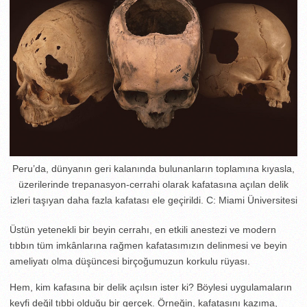
Peru’da, dünyanın geri kalanında bulunanların toplamına kıyasla,
üzerilerinde trepanasyon-cerrahi olarak kafatasına açılan delik
izleri taşıyan daha fazla kafatası ele geçirildi. C: Miami Üniversitesi
Üstün yetenekli bir beyin cerrahı, en etkili anestezi ve modern
tıbbın tüm imkânlarına rağmen kafatasımızın delinmesi ve beyin
ameliyatı olma düşüncesi birçoğumuzun korkulu rüyası.
Hem, kim kafasına bir delik açılsın ister ki? Böylesi uygulamaların
keyfi değil tıbbi olduğu bir gerçek. Örneğin, kafatasını kazıma,