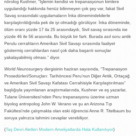
nörolog Kushner, “İşlemin kendisi ve trepanasyonun kimlere
uygulandığı hakkında henüz bilinmeyen çok şey var, fakat Sivil
Savaş sırasındaki uygulamaların İnka dönemindekilerle
karşılaştırıldığında pek de iyi olmadığı görülüyor. İnka döneminde,
ölüm oranı yüzde 17 ila 25 arasındaydı, Sivil savaş sırasında ise
yüzde 46 ile 56 arasında. Bu büyük bir fark. Burada asıl soru antik
Perulu cerrahların Amerikan Sivil Savaşı sırasında faaliyet
göstermiş cerrahlardan nasıl çok daha başarılı sonuçlar
yakalayabilmiş olması.” diyor.
World Neurosurgery
dergisinin haziran sayısında, “Trepanasyon
Prosedürleri/Sonuçları: Tarihöncesi Peru’nun Diğer Antik, Ortaçağ
ve Amerikan Sivil Savaşı Kafatası Cerrahisiyle Karşılaştırılması”
başlığıyla yayımlanan araştırmalarında, Kushner ve eş yazarlar,
Tulane Üniversitesi’nden Peru trepanasyonu üzerine uzman
biyolog antropolog John W. Verano ve şu an Arizona Tıp
Fakültesi’nde çalışmakta olan eski öğrencisi Anne R. Titelbaum bu
soruya yalnızca tahmini cevaplar verebiliyor.
(
Taş Devri Aletleri Modern Ameliyatlarda Hala Kullanılıyor
)