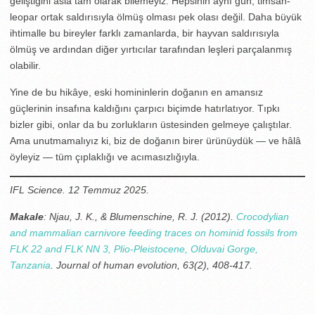
geliştiğini asla tam olarak bilemeyiz. Hepsinin aynı gün, timsah-
leopar ortak saldırısıyla ölmüş olması pek olası değil. Daha büyük
ihtimalle bu bireyler farklı zamanlarda, bir hayvan saldırısıyla
ölmüş ve ardından diğer yırtıcılar tarafından leşleri parçalanmış
olabilir.
Yine de bu hikâye, eski homininlerin doğanın en amansız
güçlerinin insafına kaldığını çarpıcı biçimde hatırlatıyor. Tıpkı
bizler gibi, onlar da bu zorlukların üstesinden gelmeye çalıştılar.
Ama unutmamalıyız ki, biz de doğanın birer ürünüydük — ve hâlâ
öyleyiz — tüm çıplaklığı ve acımasızlığıyla.
IFL Science. 12 Temmuz 2025.
Makale
: Njau, J. K., & Blumenschine, R. J. (2012).
Crocodylian
and mammalian carnivore feeding traces on hominid fossils from
FLK 22 and FLK NN 3, Plio-Pleistocene, Olduvai Gorge,
Tanzania
. Journal of human evolution, 63(2), 408-417.