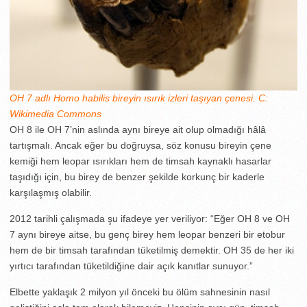
OH 7 adlı Homo habilis bireyin ısırık izleri taşıyan çenesi. C:
Wikimedia Commons
OH 8 ile OH 7’nin aslında aynı bireye ait olup olmadığı hâlâ
tartışmalı. Ancak eğer bu doğruysa, söz konusu bireyin çene
kemiği hem leopar ısırıkları hem de timsah kaynaklı hasarlar
taşıdığı için, bu birey de benzer şekilde korkunç bir kaderle
karşılaşmış olabilir.
2012 tarihli çalışmada şu ifadeye yer veriliyor: “Eğer OH 8 ve OH
7 aynı bireye aitse, bu genç birey hem leopar benzeri bir etobur
hem de bir timsah tarafından tüketilmiş demektir. OH 35 de her iki
yırtıcı tarafından tüketildiğine dair açık kanıtlar sunuyor.”
Elbette yaklaşık 2 milyon yıl önceki bu ölüm sahnesinin nasıl