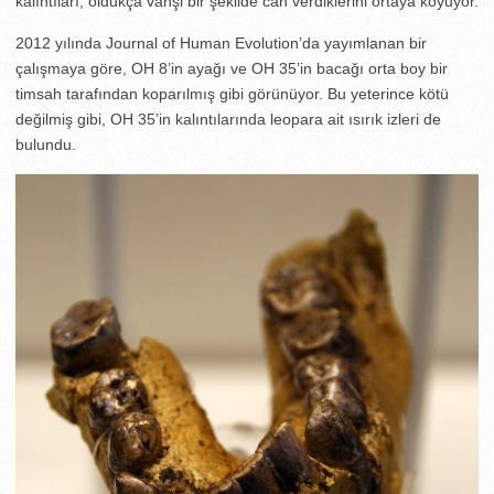
kalıntıları, oldukça vahşi bir şekilde can verdiklerini ortaya koyuyor.
2012 yılında Journal of Human Evolution’da yayımlanan bir
çalışmaya göre, OH 8’in ayağı ve OH 35’in bacağı orta boy bir
timsah tarafından koparılmış gibi görünüyor. Bu yeterince kötü
değilmiş gibi, OH 35’in kalıntılarında leopara ait ısırık izleri de
bulundu.