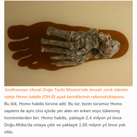
Smithsonian Ulusal Doğa Tarihi Müzesi’nde timsah ısırık izlerine
sahip Homo habilis (OH 8) ayak kemiklerinin rekonstrüksiyonu.
Bu ikili, Homo habilis türüne aitti. Bu tür, bizim türümüz Homo
sapiens ile aynı cins içinde yer alan en erken soyu tükenmiş
homininlerden biri. Homo habilis, yaklaşık 2,4 milyon yıl önce
Doğu Afrika’da ortaya çıktı ve yaklaşık 1,65 milyon yıl önce yok
oldu.