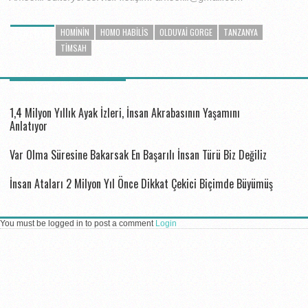
HOMININ
HOMO HABILIS
OLDUVAI GORGE
TANZANYA
ETIKETLER
TIMSAH
BUNLAR DA ILGINIZI ÇEKEBILIR...
1,4 Milyon Yıllık Ayak İzleri, İnsan Akrabasının Yaşamını
Anlatıyor
Var Olma Süresine Bakarsak En Başarılı İnsan Türü Biz Değiliz
İnsan Ataları 2 Milyon Yıl Önce Dikkat Çekici Biçimde Büyümüş
You must be logged in to post a comment
Login