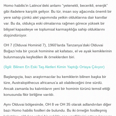
Homo habilis’in Latince’deki anlamı “yetenekli, becerikli, enerjik”
gibi ifadelere karşılık geliyor. Bu tür, insan soy ağacında önemli bir
yere sahip çünkü alet yapımında yetkin olduklarına dair kanıtlar
var. Bu da, oldukça eski olmalarına rağmen görece yüksek bir
bilişsel kapasiteye ve toplumsal karmaşıklığa sahip olduklarını
düşündürüyor.
OH 7 (Olduvai Hominid 7), 1960’larda Tanzanya’daki Olduvai
Boğazı’nda bir çocuk hominine ait kafatası, el ve ayak kemiklerinin
bulunmasıyla keşfedilen ilk örneklerden biri.
(İlgili: Bilinen En Eski Taş Aletleri Kimin Yaptığı Ortaya Çıkıyor)
Başlangıçta, bazı araştırmacılar bu kemiklerin bilinen başka bir
türe, Australopithecus africanus’a ait olabileceğini öne sürdü.
Ancak zamanla bu kalıntıların yeni bir hominin türünü temsil ettiği
konusunda fikir birliğine varıldı.
Aynı Olduvai bölgesinde, OH 8 ve OH 35 olarak adlandırılan diğer
bazı Homo habilis fosilleri de bulundu. Bu iki örneğin fosilleşmiş