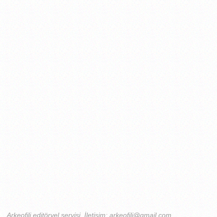
Arkeofili editöryel servisi. İletişim: arkeofili@gmail.com