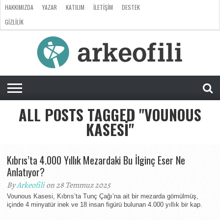
HAKKIMIZDA
YAZAR
KATILIM
İLETIŞIM
DESTEK
GIZLILIK
ARKEOLOJI
ANTROPOLOJI
PALEONTOLOJI
EVRIM
ÖZEL
LISTE
SORU
RÖPORTAJ
DOSYA
&
CEVAP
ALL POSTS TAGGED "VOUNOUS
KASESI"
Kıbrıs’ta 4.000 Yıllık Mezardaki Bu İlginç Eser Ne
Anlatıyor?
By
Arkeofili
on 28 Temmuz 2025
Vounous Kasesi, Kıbrıs’ta Tunç Çağı’na ait bir mezarda gömülmüş,
içinde 4 minyatür inek ve 18 insan figürü bulunan 4.000 yıllık bir kap.