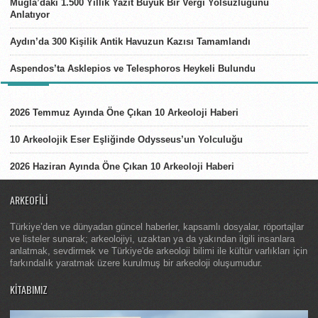
Muğla’daki 1.500 Yıllık Yazıt Büyük Bir Vergi Yolsuzluğunu
Anlatıyor
Aydın’da 300 Kişilik Antik Havuzun Kazısı Tamamlandı
Aspendos’ta Asklepios ve Telesphoros Heykeli Bulundu
LISTELER
2026 Temmuz Ayında Öne Çıkan 10 Arkeoloji Haberi
10 Arkeolojik Eser Eşliğinde Odysseus’un Yolculuğu
2026 Haziran Ayında Öne Çıkan 10 Arkeoloji Haberi
ARKEOFILI
Türkiye’den ve dünyadan güncel haberler, kapsamlı dosyalar, röportajlar
ve listeler sunarak; arkeolojiyi, uzaktan ya da yakından ilgili insanlara
anlatmak, sevdirmek ve Türkiye'de arkeoloji bilimi ile kültür varlıkları için
farkındalık yaratmak üzere kurulmuş bir arkeoloji oluşumudur.
KITABIMIZ