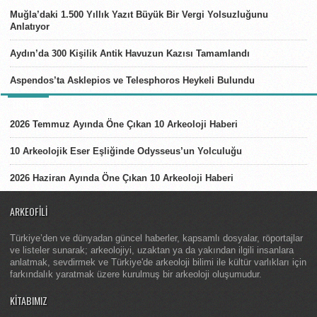
Muğla’daki 1.500 Yıllık Yazıt Büyük Bir Vergi Yolsuzluğunu
Anlatıyor
Aydın’da 300 Kişilik Antik Havuzun Kazısı Tamamlandı
Aspendos’ta Asklepios ve Telesphoros Heykeli Bulundu
LISTELER
2026 Temmuz Ayında Öne Çıkan 10 Arkeoloji Haberi
10 Arkeolojik Eser Eşliğinde Odysseus’un Yolculuğu
2026 Haziran Ayında Öne Çıkan 10 Arkeoloji Haberi
ARKEOFILI
Türkiye’den ve dünyadan güncel haberler, kapsamlı dosyalar, röportajlar
ve listeler sunarak; arkeolojiyi, uzaktan ya da yakından ilgili insanlara
anlatmak, sevdirmek ve Türkiye'de arkeoloji bilimi ile kültür varlıkları için
farkındalık yaratmak üzere kurulmuş bir arkeoloji oluşumudur.
KITABIMIZ