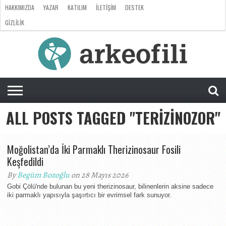
HAKKIMIZDA
YAZAR
KATILIM
İLETIŞIM
DESTEK
GIZLILIK
ARKEOLOJI
ANTROPOLOJI
PALEONTOLOJI
EVRIM
ÖZEL
LISTE
SORU
RÖPORTAJ
DOSYA
&
CEVAP
ALL POSTS TAGGED "TERIZINOZOR"
Moğolistan’da İki Parmaklı Therizinosaur Fosili
Keşfedildi
By
Begüm Bozoğlu
on 28 Mayıs 2026
Gobi Çölü'nde bulunan bu yeni therizinosaur, bilinenlerin aksine sadece
iki parmaklı yapısıyla şaşırtıcı bir evrimsel fark sunuyor.