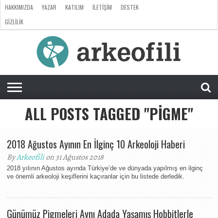
HAKKIMIZDA
YAZAR
KATILIM
İLETIŞIM
DESTEK
GIZLILIK
ARKEOLOJI
ANTROPOLOJI
PALEONTOLOJI
EVRIM
ÖZEL
LISTE
SORU
RÖPORTAJ
DOSYA
&
CEVAP
ALL POSTS TAGGED "PIGME"
2018 Ağustos Ayının En İlginç 10 Arkeoloji Haberi
By
Arkeofili
on 31 Ağustos 2018
2018 yılının Ağustos ayında Türkiye’de ve dünyada yapılmış en ilginç
ve önemli arkeoloji keşiflerini kaçıranlar için bu listede derledik.
Günümüz Pigmeleri Aynı Adada Yaşamış Hobbitlerle