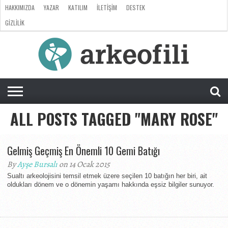
HAKKIMIZDA
YAZAR
KATILIM
İLETIŞIM
DESTEK
GIZLILIK
ARKEOLOJI
ANTROPOLOJI
PALEONTOLOJI
EVRIM
ÖZEL
LISTE
SORU
RÖPORTAJ
DOSYA
&
CEVAP
ALL POSTS TAGGED "MARY ROSE"
Gelmiş Geçmiş En Önemli 10 Gemi Batığı
By
Ayşe Bursalı
on 14 Ocak 2015
Sualtı arkeolojisini temsil etmek üzere seçilen 10 batığın her biri, ait
oldukları dönem ve o dönemin yaşamı hakkında eşsiz bilgiler sunuyor.