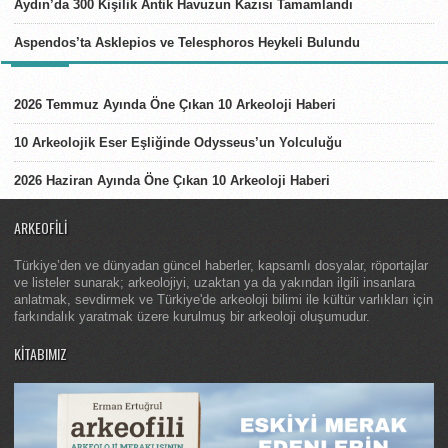
Aydın’da 300 Kişilik Antik Havuzun Kazısı Tamamlandı
Aspendos’ta Asklepios ve Telesphoros Heykeli Bulundu
LISTELER
2026 Temmuz Ayında Öne Çıkan 10 Arkeoloji Haberi
10 Arkeolojik Eser Eşliğinde Odysseus’un Yolculuğu
2026 Haziran Ayında Öne Çıkan 10 Arkeoloji Haberi
ARKEOFILI
Türkiye’den ve dünyadan güncel haberler, kapsamlı dosyalar, röportajlar
ve listeler sunarak; arkeolojiyi, uzaktan ya da yakından ilgili insanlara
anlatmak, sevdirmek ve Türkiye'de arkeoloji bilimi ile kültür varlıkları için
farkındalık yaratmak üzere kurulmuş bir arkeoloji oluşumudur.
KITABIMIZ