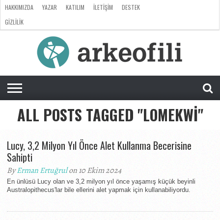
HAKKIMIZDA
YAZAR
KATILIM
İLETIŞIM
DESTEK
GIZLILIK
ARKEOLOJI
ANTROPOLOJI
PALEONTOLOJI
EVRIM
ÖZEL
LISTE
SORU
RÖPORTAJ
DOSYA
&
CEVAP
ALL POSTS TAGGED "LOMEKWI"
Lucy, 3,2 Milyon Yıl Önce Alet Kullanma Becerisine
Sahipti
By
Erman Ertuğrul
on 10 Ekim 2024
En ünlüsü Lucy olan ve 3,2 milyon yıl önce yaşamış küçük beyinli
Australopithecus'lar bile ellerini alet yapmak için kullanabiliyordu.