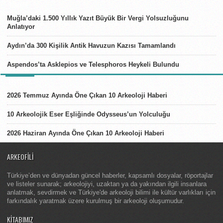
TÜRKIYE
Muğla’daki 1.500 Yıllık Yazıt Büyük Bir Vergi Yolsuzluğunu
Anlatıyor
Aydın’da 300 Kişilik Antik Havuzun Kazısı Tamamlandı
Aspendos’ta Asklepios ve Telesphoros Heykeli Bulundu
LISTELER
2026 Temmuz Ayında Öne Çıkan 10 Arkeoloji Haberi
10 Arkeolojik Eser Eşliğinde Odysseus’un Yolculuğu
2026 Haziran Ayında Öne Çıkan 10 Arkeoloji Haberi
ARKEOFILI
Türkiye’den ve dünyadan güncel haberler, kapsamlı dosyalar, röportajlar
ve listeler sunarak; arkeolojiyi, uzaktan ya da yakından ilgili insanlara
anlatmak, sevdirmek ve Türkiye'de arkeoloji bilimi ile kültür varlıkları için
farkındalık yaratmak üzere kurulmuş bir arkeoloji oluşumudur.
KITABIMIZ