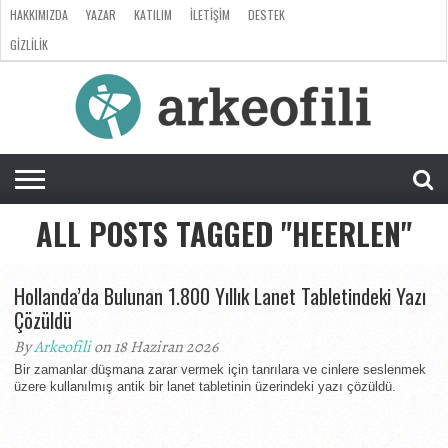
HAKKIMIZDA
YAZAR
KATILIM
İLETIŞIM
DESTEK
GIZLILIK
ARKEOLOJI
ANTROPOLOJI
PALEONTOLOJI
EVRIM
ÖZEL
LISTE
SORU
RÖPORTAJ
DOSYA
&
CEVAP
ALL POSTS TAGGED "HEERLEN"
Hollanda’da Bulunan 1.800 Yıllık Lanet Tabletindeki Yazı
Çözüldü
By
Arkeofili
on 18 Haziran 2026
Bir zamanlar düşmana zarar vermek için tanrılara ve cinlere seslenmek
üzere kullanılmış antik bir lanet tabletinin üzerindeki yazı çözüldü.