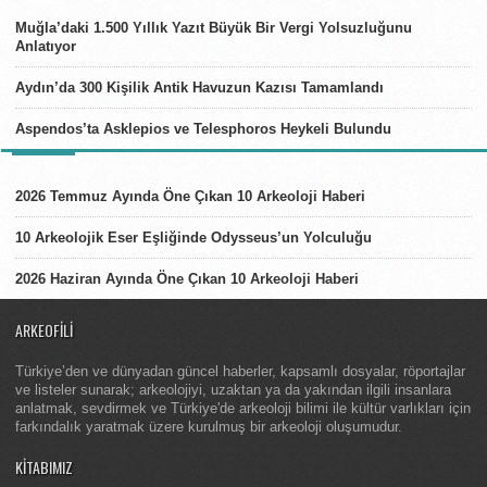
Muğla’daki 1.500 Yıllık Yazıt Büyük Bir Vergi Yolsuzluğunu
Anlatıyor
Aydın’da 300 Kişilik Antik Havuzun Kazısı Tamamlandı
Aspendos’ta Asklepios ve Telesphoros Heykeli Bulundu
LISTELER
2026 Temmuz Ayında Öne Çıkan 10 Arkeoloji Haberi
10 Arkeolojik Eser Eşliğinde Odysseus’un Yolculuğu
2026 Haziran Ayında Öne Çıkan 10 Arkeoloji Haberi
ARKEOFILI
Türkiye’den ve dünyadan güncel haberler, kapsamlı dosyalar, röportajlar
ve listeler sunarak; arkeolojiyi, uzaktan ya da yakından ilgili insanlara
anlatmak, sevdirmek ve Türkiye'de arkeoloji bilimi ile kültür varlıkları için
farkındalık yaratmak üzere kurulmuş bir arkeoloji oluşumudur.
KITABIMIZ