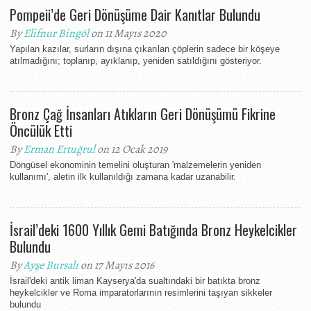
Pompeii’de Geri Dönüşüme Dair Kanıtlar Bulundu
By
Elifnur Bingöl
on 11 Mayıs 2020
Yapılan kazılar, surların dışına çıkarılan çöplerin sadece bir köşeye
atılmadığını; toplanıp, ayıklanıp, yeniden satıldığını gösteriyor.
Bronz Çağ İnsanları Atıkların Geri Dönüşümü Fikrine
Öncülük Etti
By
Erman Ertuğrul
on 12 Ocak 2019
Döngüsel ekonominin temelini oluşturan 'malzemelerin yeniden
kullanımı', aletin ilk kullanıldığı zamana kadar uzanabilir.
İsrail’deki 1600 Yıllık Gemi Batığında Bronz Heykelcikler
Bulundu
By
Ayşe Bursalı
on 17 Mayıs 2016
İsrail'deki antik liman Kayserya'da sualtındaki bir batıkta bronz
heykelcikler ve Roma imparatorlarının resimlerini taşıyan sikkeler
bulundu