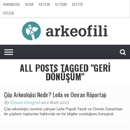
HAKKIMIZDA
YAZAR
KATILIM
İLETIŞIM
DESTEK
GIZLILIK
ARKEOLOJI
ANTROPOLOJI
PALEONTOLOJI
EVRIM
ÖZEL
LISTE
SORU
RÖPORTAJ
DOSYA
&
CEVAP
ALL POSTS TAGGED "GERI
DÖNÜŞÜM"
Çöp Arkeolojisi Nedir? Leila ve Omran Röportajı
By
Erman Ertuğrul
on 6 Mart 2025
Çöp arkeolojisi üzerine çalışan Leila Papoli-Yazdi ve Omran Garazhian
ile çöplerin toplumlar hakkında ne tür bilgiler sunduğunu konuştuk.