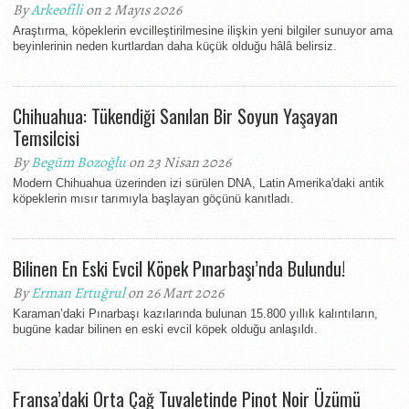
By
Arkeofili
on 2 Mayıs 2026
Araştırma, köpeklerin evcilleştirilmesine ilişkin yeni bilgiler sunuyor ama
beyinlerinin neden kurtlardan daha küçük olduğu hâlâ belirsiz.
Chihuahua: Tükendiği Sanılan Bir Soyun Yaşayan
Temsilcisi
By
Begüm Bozoğlu
on 23 Nisan 2026
Modern Chihuahua üzerinden izi sürülen DNA, Latin Amerika'daki antik
köpeklerin mısır tarımıyla başlayan göçünü kanıtladı.
Bilinen En Eski Evcil Köpek Pınarbaşı’nda Bulundu!
By
Erman Ertuğrul
on 26 Mart 2026
Karaman’daki Pınarbaşı kazılarında bulunan 15.800 yıllık kalıntıların,
bugüne kadar bilinen en eski evcil köpek olduğu anlaşıldı.
Fransa’daki Orta Çağ Tuvaletinde Pinot Noir Üzümü