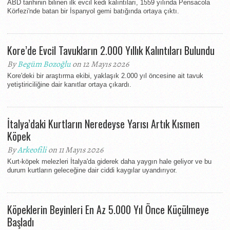
ABD tarihinin bilinen ilk evcil kedi kalıntıları, 1559 yılında Pensacola
Körfezi'nde batan bir İspanyol gemi batığında ortaya çıktı.
Kore’de Evcil Tavukların 2.000 Yıllık Kalıntıları Bulundu
By
Begüm Bozoğlu
on 12 Mayıs 2026
Kore'deki bir araştırma ekibi, yaklaşık 2.000 yıl öncesine ait tavuk
yetiştiriciliğine dair kanıtlar ortaya çıkardı.
İtalya’daki Kurtların Neredeyse Yarısı Artık Kısmen
Köpek
By
Arkeofili
on 11 Mayıs 2026
Kurt-köpek melezleri İtalya'da giderek daha yaygın hale geliyor ve bu
durum kurtların geleceğine dair ciddi kaygılar uyandırıyor.
Köpeklerin Beyinleri En Az 5.000 Yıl Önce Küçülmeye
Başladı