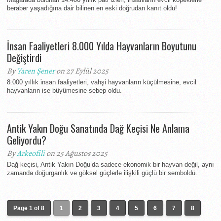
beraber yaşadığına dair bilinen en eski doğrudan kanıt oldu!
İnsan Faaliyetleri 8.000 Yılda Hayvanların Boyutunu
Değiştirdi
By
Yaren Şener
on 27 Eylül 2025
8.000 yıllık i̇nsan faaliyetleri, vahşi hayvanların küçülmesine, evcil
hayvanların ise büyümesine sebep oldu.
Antik Yakın Doğu Sanatında Dağ Keçisi Ne Anlama
Geliyordu?
By
Arkeofili
on 25 Ağustos 2025
Dağ keçisi, Antik Yakın Doğu’da sadece ekonomik bir hayvan değil, aynı
zamanda doğurganlık ve göksel güçlerle ilişkili güçlü bir semboldü.
Page 1 of 8
1
2
3
4
5
6
7
8