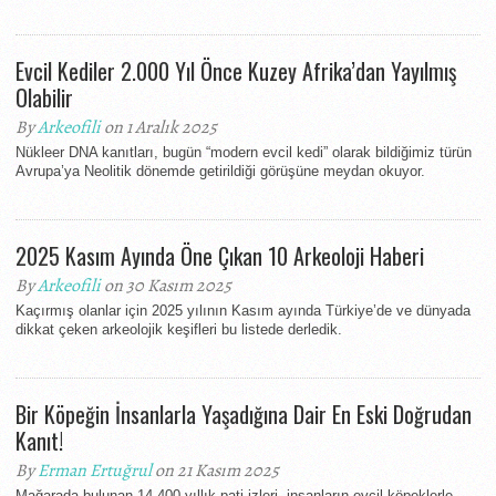
Evcil Kediler 2.000 Yıl Önce Kuzey Afrika’dan Yayılmış
Olabilir
By
Arkeofili
on 1 Aralık 2025
Nükleer DNA kanıtları, bugün “modern evcil kedi” olarak bildiğimiz türün
Avrupa’ya Neolitik dönemde getirildiği görüşüne meydan okuyor.
2025 Kasım Ayında Öne Çıkan 10 Arkeoloji Haberi
By
Arkeofili
on 30 Kasım 2025
Kaçırmış olanlar için 2025 yılının Kasım ayında Türkiye’de ve dünyada
dikkat çeken arkeolojik keşifleri bu listede derledik.
Bir Köpeğin İnsanlarla Yaşadığına Dair En Eski Doğrudan
Kanıt!
By
Erman Ertuğrul
on 21 Kasım 2025
Mağarada bulunan 14.400 yıllık pati izleri, insanların evcil köpeklerle