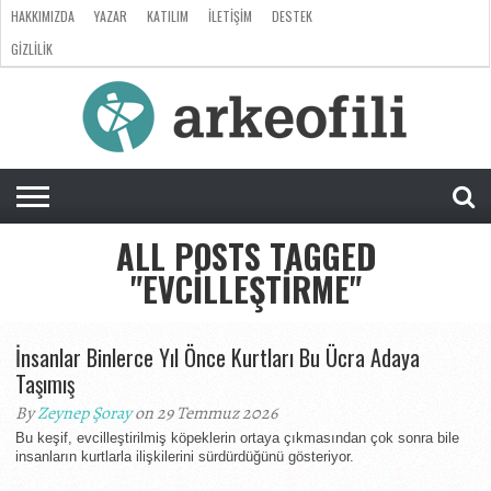
HAKKIMIZDA
YAZAR
KATILIM
İLETIŞIM
DESTEK
GIZLILIK
ARKEOLOJI
ANTROPOLOJI
PALEONTOLOJI
EVRIM
ÖZEL
LISTE
SORU
RÖPORTAJ
DOSYA
&
CEVAP
ALL POSTS TAGGED
"EVCILLEŞTIRME"
İnsanlar Binlerce Yıl Önce Kurtları Bu Ücra Adaya
Taşımış
By
Zeynep Şoray
on 29 Temmuz 2026
Bu keşif, evcilleştirilmiş köpeklerin ortaya çıkmasından çok sonra bile
insanların kurtlarla ilişkilerini sürdürdüğünü gösteriyor.