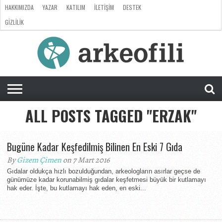
HAKKIMIZDA
YAZAR
KATILIM
İLETIŞIM
DESTEK
GIZLILIK
ARKEOLOJI
ANTROPOLOJI
PALEONTOLOJI
EVRIM
ÖZEL
LISTE
SORU
RÖPORTAJ
DOSYA
&
CEVAP
ALL POSTS TAGGED "ERZAK"
Bugüne Kadar Keşfedilmiş Bilinen En Eski 7 Gıda
By
Gizem Çimen
on 7 Mart 2016
Gıdalar oldukça hızlı bozulduğundan, arkeologların asırlar geçse de
günümüze kadar korunabilmiş gıdalar keşfetmesi büyük bir kutlamayı
hak eder. İşte, bu kutlamayı hak eden, en eski...