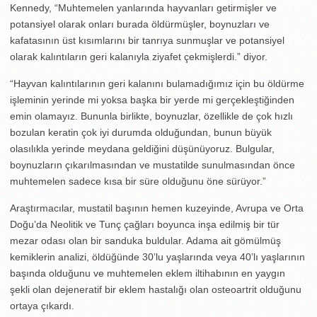
Kennedy, “Muhtemelen yanlarında hayvanları getirmişler ve
potansiyel olarak onları burada öldürmüşler, boynuzları ve
kafatasının üst kısımlarını bir tanrıya sunmuşlar ve potansiyel
olarak kalıntıların geri kalanıyla ziyafet çekmişlerdi.” diyor.
“Hayvan kalıntılarının geri kalanını bulamadığımız için bu öldürme
işleminin yerinde mi yoksa başka bir yerde mi gerçekleştiğinden
emin olamayız. Bununla birlikte, boynuzlar, özellikle de çok hızlı
bozulan keratin çok iyi durumda olduğundan, bunun büyük
olasılıkla yerinde meydana geldiğini düşünüyoruz. Bulgular,
boynuzların çıkarılmasından ve mustatilde sunulmasından önce
muhtemelen sadece kısa bir süre olduğunu öne sürüyor.”
Araştırmacılar, mustatil başının hemen kuzeyinde, Avrupa ve Orta
Doğu’da Neolitik ve Tunç çağları boyunca inşa edilmiş bir tür
mezar odası olan bir sanduka buldular. Adama ait gömülmüş
kemiklerin analizi, öldüğünde 30’lu yaşlarında veya 40’lı yaşlarının
başında olduğunu ve muhtemelen eklem iltihabının en yaygın
şekli olan dejeneratif bir eklem hastalığı olan osteoartrit olduğunu
ortaya çıkardı.