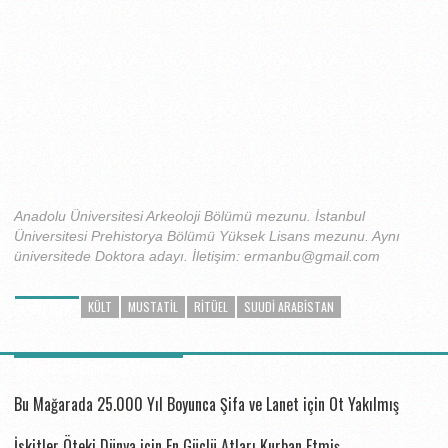
Anadolu Üniversitesi Arkeoloji Bölümü mezunu. İstanbul
Üniversitesi Prehistorya Bölümü Yüksek Lisans mezunu. Aynı
üniversitede Doktora adayı. İletişim: ermanbu@gmail.com
KÜLT
MUSTATIL
RITÜEL
SUUDI ARABISTAN
ETIKETLER
BUNLAR DA ILGINIZI ÇEKEBILIR...
Bu Mağarada 25.000 Yıl Boyunca Şifa ve Lanet için Ot Yakılmış
İskitler Öteki Dünya için En Güçlü Atları Kurban Etmiş