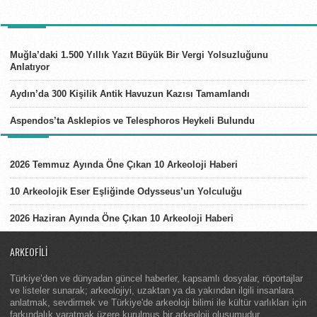
TÜRKIYE
Muğla’daki 1.500 Yıllık Yazıt Büyük Bir Vergi Yolsuzluğunu
Anlatıyor
Aydın’da 300 Kişilik Antik Havuzun Kazısı Tamamlandı
Aspendos’ta Asklepios ve Telesphoros Heykeli Bulundu
LISTELER
2026 Temmuz Ayında Öne Çıkan 10 Arkeoloji Haberi
10 Arkeolojik Eser Eşliğinde Odysseus’un Yolculuğu
2026 Haziran Ayında Öne Çıkan 10 Arkeoloji Haberi
ARKEOFILI
Türkiye’den ve dünyadan güncel haberler, kapsamlı dosyalar, röportajlar
ve listeler sunarak; arkeolojiyi, uzaktan ya da yakından ilgili insanlara
anlatmak, sevdirmek ve Türkiye'de arkeoloji bilimi ile kültür varlıkları için
farkındalık yaratmak üzere kurulmuş bir arkeoloji oluşumudur.