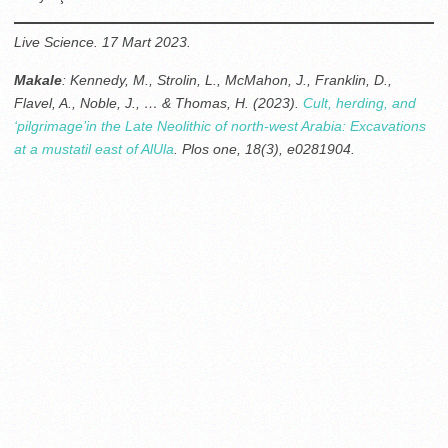
Live Science. 17 Mart 2023.
Makale
: Kennedy, M., Strolin, L., McMahon, J., Franklin, D.,
Flavel, A., Noble, J., … & Thomas, H. (2023).
Cult, herding, and
‘pilgrimage’in the Late Neolithic of north-west Arabia: Excavations
at a mustatil east of AlUla
. Plos one, 18(3), e0281904.