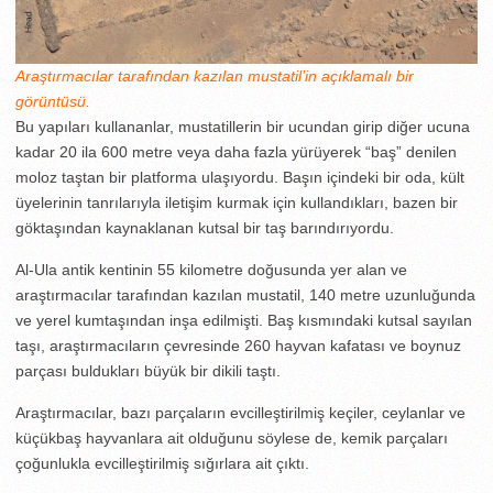
Araştırmacılar tarafından kazılan mustatil’in açıklamalı bir
görüntüsü.
Bu yapıları kullananlar, mustatillerin bir ucundan girip diğer ucuna
kadar 20 ila 600 metre veya daha fazla yürüyerek “baş” denilen
moloz taştan bir platforma ulaşıyordu. Başın içindeki bir oda, kült
üyelerinin tanrılarıyla iletişim kurmak için kullandıkları, bazen bir
göktaşından kaynaklanan kutsal bir taş barındırıyordu.
Al-Ula antik kentinin 55 kilometre doğusunda yer alan ve
araştırmacılar tarafından kazılan mustatil, 140 metre uzunluğunda
ve yerel kumtaşından inşa edilmişti. Baş kısmındaki kutsal sayılan
taşı, araştırmacıların çevresinde 260 hayvan kafatası ve boynuz
parçası buldukları büyük bir dikili taştı.
Araştırmacılar, bazı parçaların evcilleştirilmiş keçiler, ceylanlar ve
küçükbaş hayvanlara ait olduğunu söylese de, kemik parçaları
çoğunlukla evcilleştirilmiş sığırlara ait çıktı.