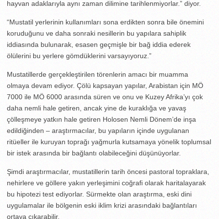
hayvan adaklarıyla aynı zaman dilimine tarihlenmiyorlar.” diyor.
“Mustatil yerlerinin kullanımları sona erdikten sonra bile önemini
koruduğunu ve daha sonraki nesillerin bu yapılara sahiplik
iddiasında bulunarak, esasen geçmişle bir bağ iddia ederek
ölülerini bu yerlere gömdüklerini varsayıyoruz.”
Mustatillerde gerçekleştirilen törenlerin amacı bir muamma
olmaya devam ediyor. Çölü kapsayan yapılar, Arabistan için MÖ
7000 ile MÖ 6000 arasında süren ve onu ve Kuzey Afrika’yı çok
daha nemli hale getiren, ancak yine de kuraklığa ve yavaş
çölleşmeye yatkın hale getiren Holosen Nemli Dönem’de inşa
edildiğinden – araştırmacılar, bu yapıların içinde uygulanan
ritüeller ile kuruyan toprağı yağmurla kutsamaya yönelik toplumsal
bir istek arasında bir bağlantı olabileceğini düşünüyorlar.
Şimdi araştırmacılar, mustatillerin tarih öncesi pastoral topraklara,
nehirlere ve göllere yakın yerleşimini coğrafi olarak haritalayarak
bu hipotezi test ediyorlar. Sürmekte olan araştırma, eski dini
uygulamalar ile bölgenin eski iklim krizi arasındaki bağlantıları
ortaya çıkarabilir.