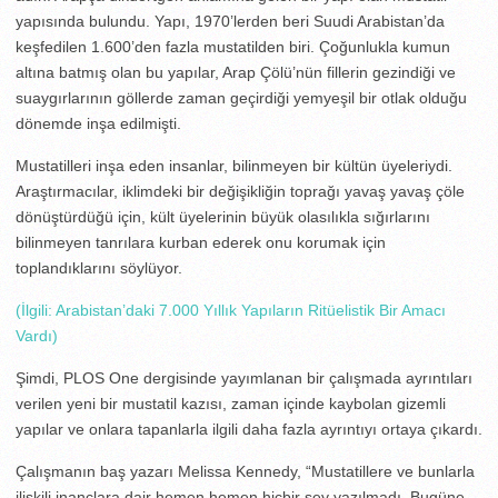
yapısında bulundu. Yapı, 1970’lerden beri Suudi Arabistan’da
keşfedilen 1.600’den fazla mustatilden biri. Çoğunlukla kumun
altına batmış olan bu yapılar, Arap Çölü’nün fillerin gezindiği ve
suaygırlarının göllerde zaman geçirdiği yemyeşil bir otlak olduğu
dönemde inşa edilmişti.
Mustatilleri inşa eden insanlar, bilinmeyen bir kültün üyeleriydi.
Araştırmacılar, iklimdeki bir değişikliğin toprağı yavaş yavaş çöle
dönüştürdüğü için, kült üyelerinin büyük olasılıkla sığırlarını
bilinmeyen tanrılara kurban ederek onu korumak için
toplandıklarını söylüyor.
(İlgili: Arabistan’daki 7.000 Yıllık Yapıların Ritüelistik Bir Amacı
Vardı)
Şimdi, PLOS One dergisinde yayımlanan bir çalışmada ayrıntıları
verilen yeni bir mustatil kazısı, zaman içinde kaybolan gizemli
yapılar ve onlara tapanlarla ilgili daha fazla ayrıntıyı ortaya çıkardı.
Çalışmanın baş yazarı Melissa Kennedy, “Mustatillere ve bunlarla
ilişkili inançlara dair hemen hemen hiçbir şey yazılmadı. Bugüne